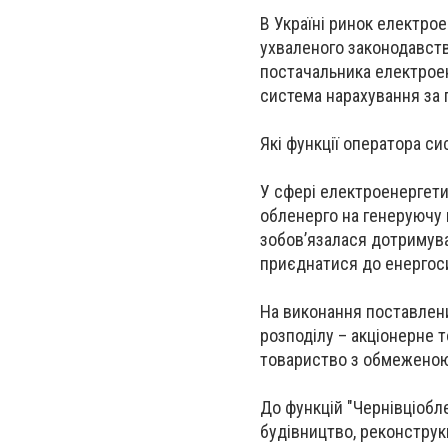
В Україні ринок електрое
ухваленого законодавств
постачальника електроене
система нарахування за 
Які функції оператора си
У сфері електроенергети
обленерго на генеруючу 
зобов’язалася дотримуват
приєднатися до енергос
На виконання поставлени
розподілу – акціонерне 
товариство з обмеженою 
До функцій "Чернівціобл
будівництво, реконструк