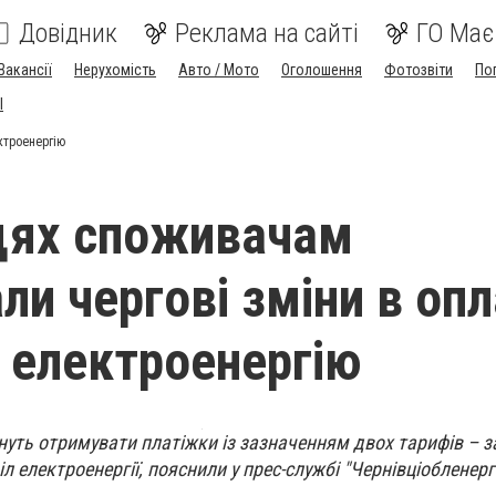
Довідник
Реклама на сайті
ГО Має
Вакансії
Нерухомість
Авто / Мото
Оголошення
Фотозвіти
По
I
ктроенергію
цях споживачам
ли чергові зміни в опл
а електроенергію
нуть отримувати платіжки із зазначенням двох тарифів – 
іл електроенергії, пояснили у прес-службі "Чернівціобленерг