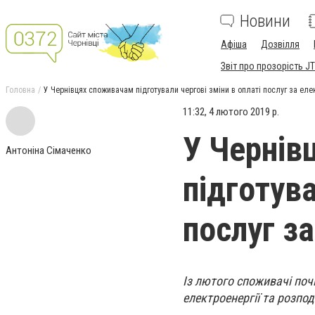
Новини
Афіша
Дозвілля
Звіт про прозорість JT
Головна
У Чернівцях споживачам підготували чергові зміни в оплаті послуг за еле
11:32, 4 лютого 2019 р.
У Чернів
Антоніна Сімаченко
підготува
послуг з
Із лютого споживачі поч
електроенергії та розпод