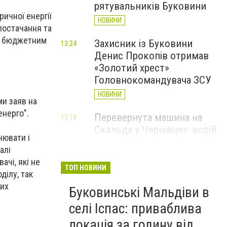
рятувальників Буковини
ичної енергії
НОВИНИ
 постачання та
ож бюджетним
Захисник із Буковини
13:24
Денис Прокопів отримав
«Золотий хрест»
Головнокомандувача ЗСУ
НОВИНИ
ми заяв на
енерго".
Перевернута машина на
12:18
Скальда у Чернівцях: водій
нювати і
був нетверезий
алі
НОВИНИ
чі, які не
ТОП НОВИНИ
ділу, так
6 серпня у Чернівцях
11:19
вих
Буковинські Мальдіви в
зафіксували новий
історичний температурний
селі Іспас: приваблива
максимум
локація за годину від