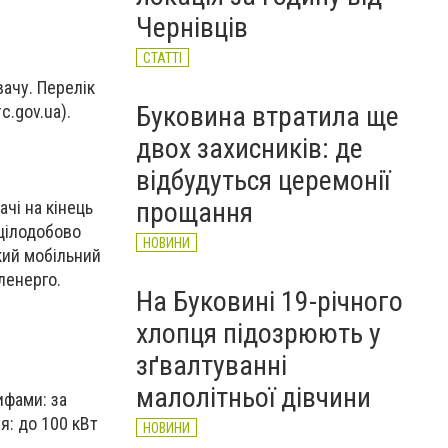
НОВИНИ
Чернівців
СТАТТІ
ачу. Перелік
Буковина втратила ще
c.gov.ua).
двох захисників: де
відбудуться церемонії
прощання
чі на кінець
 цілодобово
НОВИНИ
кий мобільний
ленерго.
На Буковині 19-річного
хлопця підозрюють у
зґвалтуванні
малолітньої дівчини
ифами: за
я: до 100 кВт
НОВИНИ