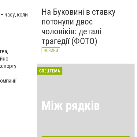
На Буковині в ставку
– часу, коли
потонули двоє
чоловіків: деталі
трагедії (ФОТО)
тва,
НОВИНИ
ійно
кспорту
СПЕЦТЕМА
омпанії
Між рядків