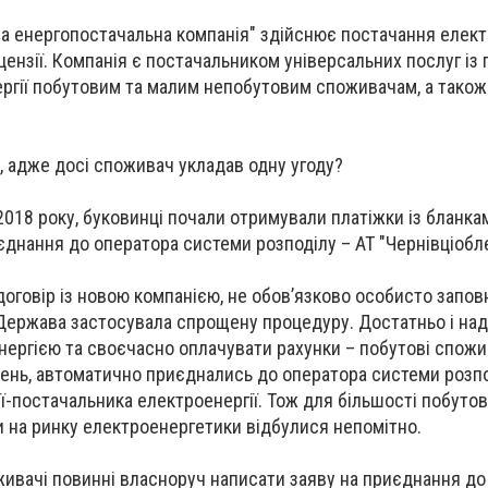
а енергопостачальна компанія" здійснює постачання електр
цензії. Компанія є постачальником універсальних послуг із
ергії побутовим та малим непобутовим споживачам, а так
и, адже досі споживач укладав одну угоду?
018 року, буковинці почали отримували платіжки із бланка
днання до оператора системи розподілу – АТ "Чернівціобл
договір із новою компанією, не обов’язково особисто запов
Держава застосувала спрощену процедуру. Достатньо і над
ергією та своєчасно оплачувати рахунки – побутові спожива
ень, автоматично приєднались до оператора системи розпо
ії-постачальника електроенергії. Тож для більшості побуто
и на ринку електроенергетики відбулися непомітно.
ивачі повинні власноруч написати заяву на приєднання до