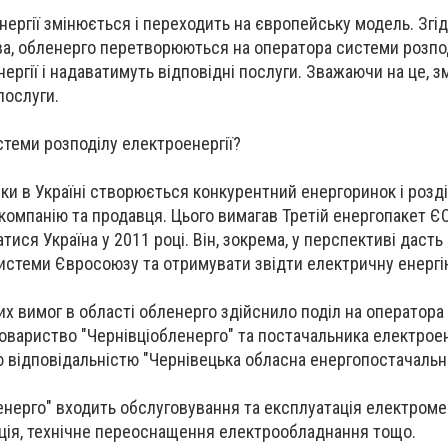
нергії змінюється і переходить на європейську модель. Згі
а, обленерго перетворюються на оператора системи розпо
ргії і надаватимуть відповідні послуги. Зважаючи на це, з
послуги.
стеми розподілу електроенергії?
ки в Україні створюється конкурентний енергоринок і розд
компанію та продавця. Цього вимагав Третій енергопакет ЄС
ися Україна у 2011 році. Він, зокрема, у перспективі даст
истеми Євросоюзу та отримувати звідти електричну енергі
х вимог в області обленерго здійснило поділ на оператора
товариство "Чернівціобленерго" та постачальника електроен
відповідальністю "Чернівецька обласна енергопостачальна
енерго" входить обслуговування та експлуатація електроме
ція, технічне переоснащення електрообладнання тощо.