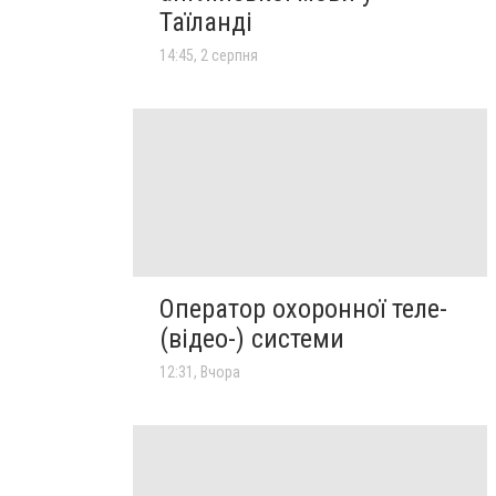
Таїланді
14:45, 2 серпня
Оператор охоронної теле-
(відео-) системи
12:31, Вчора