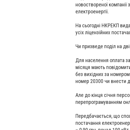
новоствореної компанії 
електроенергії.
На сьогодні НКРЕКП вида
усіх ліцензійних постача
Чи призведе поділ на дв
Для населення оплата за
місяця мають повідомити
без вихідних за номером
номер 20300 чи внести д
Але до кінця січня персо
перепрограмуванням онл
Передбачається, що спож
постачання електроенергі
– 0,90 грн, понад 100 кВт 