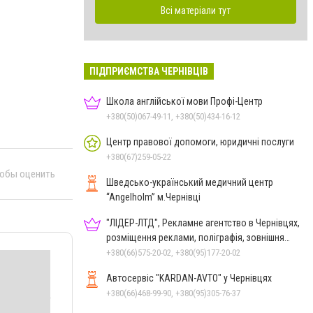
Всі матеріали тут
ПІДПРИЄМСТВА ЧЕРНІВЦІВ
Школа англійської мови Профі-Центр
+380(50)067-49-11, +380(50)434-16-12
Центр правової допомоги, юридичні послуги
+380(67)259-05-22
тобы оценить
Шведсько-український медичний центр
“Angelholm” м.Чернівці
"ЛІДЕР-ЛТД", Рекламне агентство в Чернівцях,
розміщення реклами, поліграфія, зовнішня
реклама
+380(66)575-20-02, +380(95)177-20-02
Автосервіс "KARDAN-AVTO" у Чернівцях
+380(66)468-99-90, +380(95)305-76-37