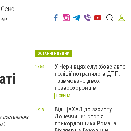
 Сенс
года
ОСТАННІ НОВИНИ
У Чернівцях службове авто
17:54
поліції потрапило в ДТП:
аті
травмовано двох
правоохоронців
НОВИНИ
Від ЦАХАЛ до захисту
17:19
Донеччини: історія
за постачання
прикордонника Романа
о".
Віхляєва з Буковини