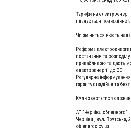
Тарифи на електроенергі
планується повноцінне 
Чи зміниться якість над
Реформа електроенергети
постачання та розподілу 
привабливою та дасть м
електроенергії до ЄС.
Регулярне інформування 
гарантує надійне та без
Куди звертатися спожи
АТ "Чернівціобленерго"
Чернівці, вул. Прутська, 
oblenergo.cv.ua