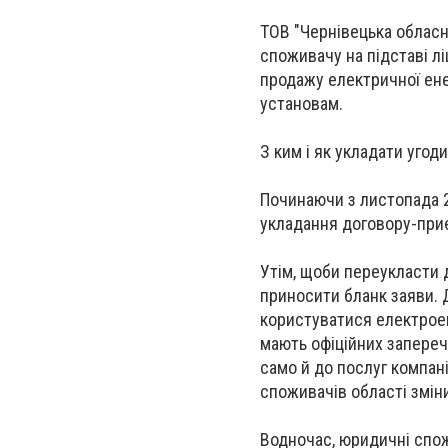
ТОВ "Чернівецька обласн
споживачу на підставі лі
продажу електричної ен
установам.
З ким і як укладати угод
Починаючи з листопада 2
укладання договору-приє
Утім, щоби переукласти 
приносити бланк заяви. 
користуватися електроен
мають офіційних запереч
само й до послуг компан
споживачів області змін
Водночас, юридичні спож