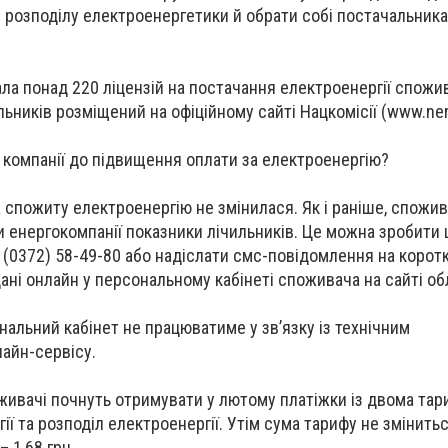
з розподілу електроенергетики й обрати собі постачальника
ла понад 220 ліцензій на постачання електроенергії спожив
льників розміщений на офіційному сайті Нацкомісії (www.ner
і компанії до підвищення оплати за електроенергію?
 спожиту електроенергію не змінилася. Як і раніше, спожива
 енергокомпанії показники лічильників. Це можна зробити
 (0372) 58-49-80 або надіслати смс-повідомлення на корот
ані онлайн у персональному кабінеті споживача на сайті об
нальний кабінет не працюватиме у зв’язку із технічним
айн-сервісу.
ивачі почнуть отримувати у лютому платіжки із двома тар
ї та розподіл електроенергії. Утім сума тарифу не змінитьс
– 1,68 грн.