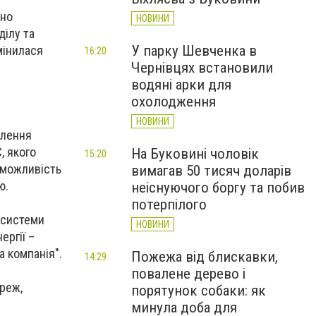
дно
НОВИНИ
ділу та
У парку Шевченка в
мінилася
16:20
Чернівцях встановили
водяні арки для
охолодження
НОВИНИ
ілення
, якого
На Буковині чоловік
15:20
ь можливість
вимагав 50 тисяч доларів
ю.
неіснуючого боргу та побив
потерпілого
 системи
НОВИНИ
ергії –
 компанія".
Пожежа від блискавки,
14:29
повалене дерево і
реж,
порятунок собаки: як
минула доба для