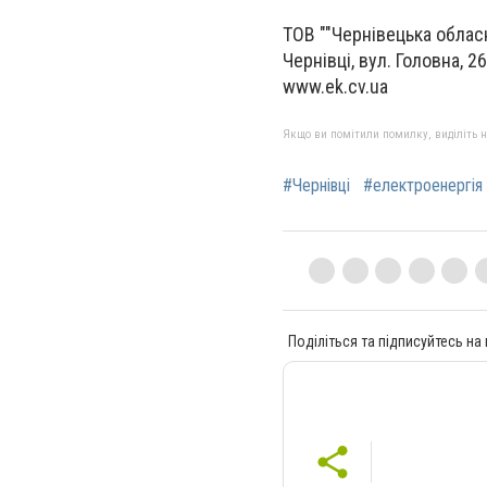
ТОВ ""Чернівецька облас
Чернівці, вул. Головна, 2
www.ek.cv.ua
Якщо ви помітили помилку, виділіть нео
#Чернівці
#електроенергія
Поділіться та підписуйтесь на