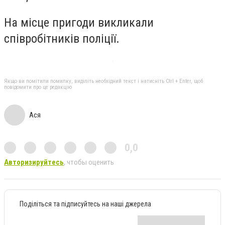
На місце пригоди викликали
співробітників поліції.
Якщо ви помітили помилку, виділіть необхідний текст і натисніть Ctrl + Enter, щоб
повідомити про це редакцію
Ася
0,0
Авторизируйтесь
, чтобы оценить
Поділіться та підписуйтесь на наші джерела