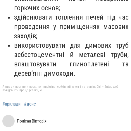
горючих основ;
здійснювати топлення печей під час
проведення у приміщеннях масових
заходів;
використовувати для димових труб
асбестоцементні й металеві труби,
влаштовувати глиноплетені та
дерев’яні димоходи.
Якщо ви помітили помилку, виділіть необхідний текст і натисніть Ctrl + Enter, щоб
повідомити про це редакцію
#прилади
#дснс
Полісан Вікторія