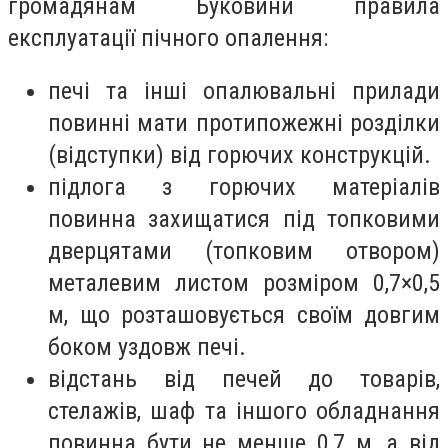
громадянам Буковини правила
експлуатації пічного опалення:
печі та інші опалювальні прилади
повинні мати протипожежні розділки
(відступки) від горючих конструкцій.
підлога з горючих матеріалів
повинна захищатися під топковими
дверцятами (топковим отвором)
металевим листом розміром 0,7×0,5
м, що розташовується своїм довгим
боком уздовж печі.
відстань від печей до товарів,
стелажів, шаф та іншого обладнання
повинна бути не менше 0,7 м, а від