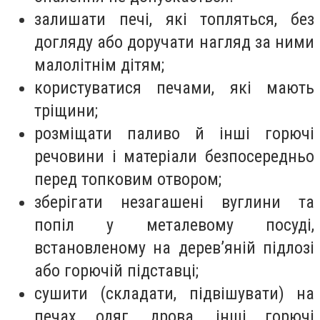
залишати печі, які топляться, без
догляду або доручати нагляд за ними
малолітнім дітям;
користуватися печами, які мають
тріщини;
розміщати паливо й інші горючі
речовини і матеріали безпосередньо
перед топковим отвором;
зберігати незагашені вуглини та
попіл у металевому посуді,
встановленому на дерев’яній підлозі
або горючій підставці;
сушити (складати, підвішувати) на
печах одяг, дрова, інші горючі