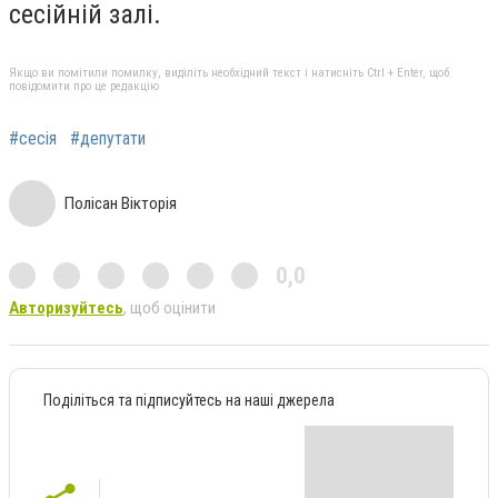
сесійній залі.
Якщо ви помітили помилку, виділіть необхідний текст і натисніть Ctrl + Enter, щоб
повідомити про це редакцію
#сесія
#депутати
Полісан Вікторія
0,0
Авторизуйтесь
, щоб оцінити
Поділіться та підписуйтесь на наші джерела