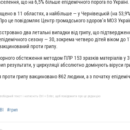
аселення, що на 6,5% більше епідемічного порога по Україні.
щено в 11 областях, а найбільше — у Чернівецькій (на 53,9%
. Про це повідомляє Центр громадського здоров'я МОЗ Украї
єстровано два летальні випадки від грипу, що підтверджен
епідемічного сезону — 30, зокрема четверо дітей віком до 1
вакцинований проти грипу.
орного обстеження методом ПЛР 153 зразків матеріалів у 3
ип результати, у циркуляції абсолютно домінують віруси гр
 проти грипу вакциновано 862 людини, а з початку епідемі
бхідний текст і натисніть Ctrl + Enter, щоб повідомити про це редакцію
ВІ
#грип