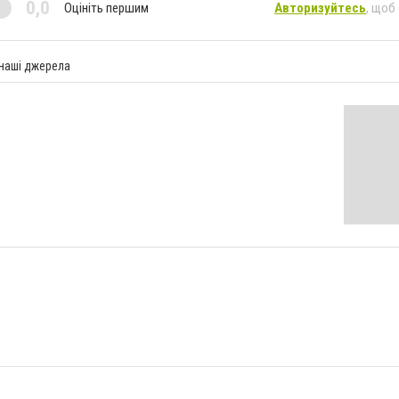
0,0
Оцініть першим
Авторизуйтесь
, щоб
 наші джерела