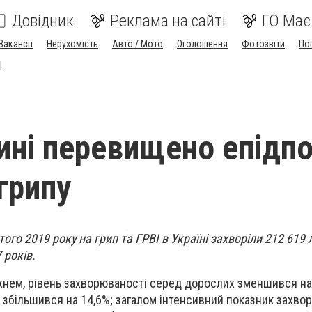
Довідник
Реклама на сайті
ГО Має
Вакансії
Нерухомість
Авто / Мото
Оголошення
Фотозвіти
По
I
ині перевищено епідпо
 грипу
того 2019 року на грип та ГРВІ в Україні захворіли 212 619
 років.
нем, рівень захворюваності серед дорослих зменшився на 
— збільшився на 14,6%; загалом інтенсивний показник захво