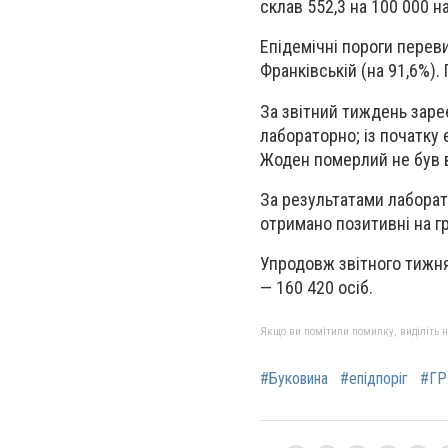
склав 552,3 на 100 000 н
Епідемічні пороги переви
Франківській (на 91,6%)
За звітний тиждень заре
лабораторно; із початку 
Жоден померлий не був 
За результатами лаборат
отримано позитивні на гр
Упродовж звітного тижня
— 160 420 осіб.
Якщо ви помітили помилку, виділіть нео
#Буковина
#епідпоріг
#ГР