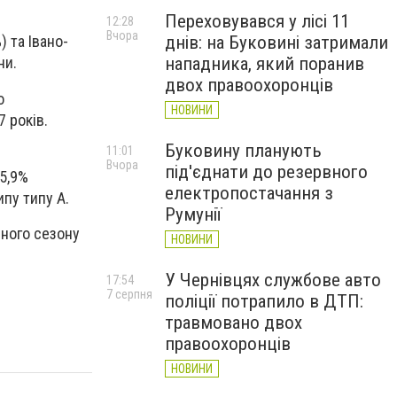
Переховувався у лісі 11
12:28
Вчора
днів: на Буковині затримали
) та Івано-
нападника, який поранив
ни.
двох правоохоронців
о
НОВИНИ
7 років.
Буковину планують
11:01
Вчора
під'єднати до резервного
5,9%
електропостачання з
ипу типу A.
Румунії
чного сезону
НОВИНИ
У Чернівцях службове авто
17:54
7 серпня
поліції потрапило в ДТП:
травмовано двох
правоохоронців
НОВИНИ