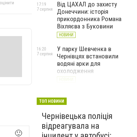
 оцінити
Від ЦАХАЛ до захисту
17:19
7 серпня
Донеччини: історія
прикордонника Романа
Віхляєва з Буковини
НОВИНИ
У парку Шевченка в
16:20
7 серпня
Чернівцях встановили
водяні арки для
охолодження
НОВИНИ
На Буковині чоловік
15:20
7 серпня
вимагав 50 тисяч доларів
ТОП НОВИНИ
неіснуючого боргу та побив
Чернівецька поліція
потерпілого
відреагувала на
НОВИНИ
🙂
інцидент у автобусі: