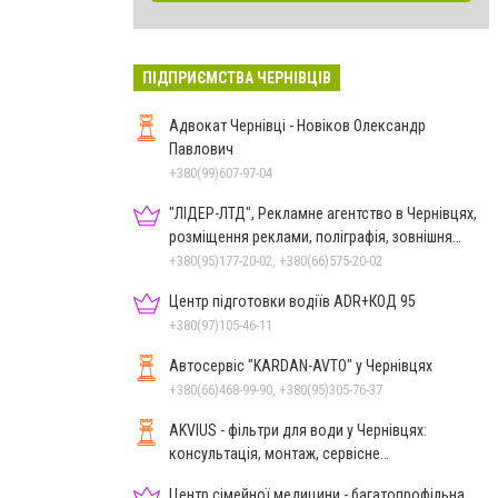
ПІДПРИЄМСТВА ЧЕРНІВЦІВ
Адвокат Чернівці - Новіков Олександр
Павлович
+380(99)607-97-04
"ЛІДЕР-ЛТД", Рекламне агентство в Чернівцях,
розміщення реклами, поліграфія, зовнішня
реклама
+380(95)177-20-02, +380(66)575-20-02
Центр підготовки водіїв ADR+КОД 95
+380(97)105-46-11
Автосервіс "KARDAN-AVTO" у Чернівцях
+380(66)468-99-90, +380(95)305-76-37
AKVIUS - фільтри для води у Чернівцях:
консультація, монтаж, сервісне
обслуговування
Центр сімейної медицини - багатопрофільна