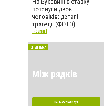
На Буковині в ставку
потонули двоє
чоловіків: деталі
трагедії (ФОТО)
НОВИНИ
СПЕЦТЕМА
Між рядків
Всі матеріали тут