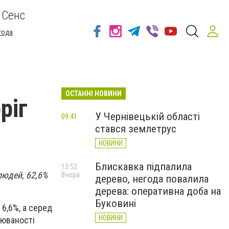
 Сенс
года
ОСТАННІ НОВИНИ
ріг
У Чернівецькій області
09:41
стався землетрус
НОВИНИ
Блискавка підпалила
13:52
 людей, 62,6%
Вчора
дерево, негода повалила
дерева: оперативна доба на
Буковині
6,6%, а серед
НОВИНИ
рюваності