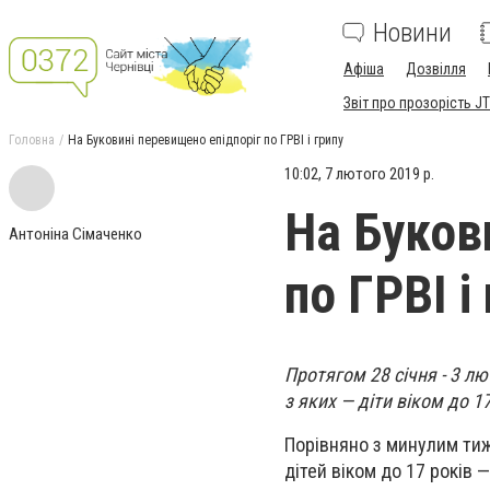
Новини
Афіша
Дозвілля
Звіт про прозорість JT
Головна
На Буковині перевищено епідпоріг по ГРВІ і грипу
10:02, 7 лютого 2019 р.
На Буков
Антоніна Сімаченко
по ГРВІ і
Протягом 28 січня - 3 лю
з яких — діти віком до 17
Порівняно з минулим тиж
дітей віком до 17 років 