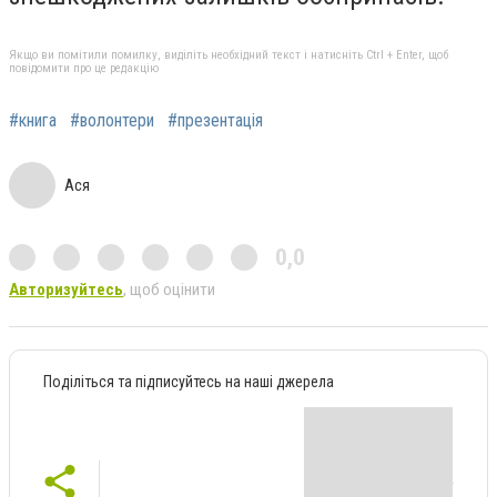
Якщо ви помітили помилку, виділіть необхідний текст і натисніть Ctrl + Enter, щоб
повідомити про це редакцію
#книга
#волонтери
#презентація
Ася
0,0
Авторизуйтесь
, щоб оцінити
Поділіться та підписуйтесь на наші джерела