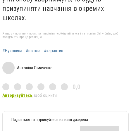
призупиняти навчання в окремих
школах.
Якщо ви помітили помилку, виділіть необхідний текст і натисніть Ctrl + Enter, щоб
повідомити про це редакцію
#Буковина
#школа
#карантин
Антоніна Сімаченко
0,0
Авторизуйтесь
, щоб оцінити
Поділіться та підписуйтесь на наші джерела