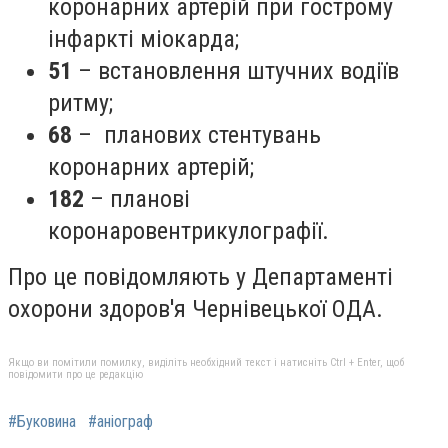
коронарних артерій при гострому
інфаркті міокарда;
51
– встановлення штучних водіїв
ритму;
68
– планових стентувань
коронарних артерій;
182
– планові
коронаровентрикулографії.
Про це повідомляють у Департаменті
охорони здоров'я Чернівецької ОДА.
Якщо ви помітили помилку, виділіть необхідний текст і натисніть Ctrl + Enter, щоб
повідомити про це редакцію
#Буковина
#аніограф