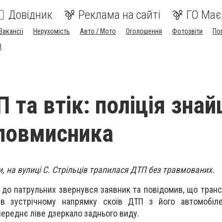
Довідник
Реклама на сайті
ГО Має
Вакансії
Нерухомість
Авто / Мото
Оголошення
Фотозвіти
По
I
 та втік: поліція зна
зловмисника
и, на вулиці С. Стрільців трапилася ДТП без травмованих.
 до патрульних звернувся заявник та повідомив, що транс
 зустрічному напрямку скоїв ДТП з його автомобіл
ереднє ліве дзеркало заднього виду.