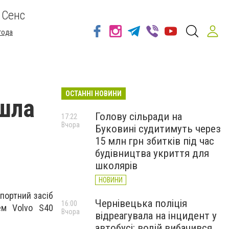
 Сенс
года
ОСТАННІ НОВИНИ
йшла
Голову сільради на
17:22
Вчора
Буковині судитимуть через
15 млн грн збитків під час
будівництва укриття для
школярів
НОВИНИ
портний засіб
Чернівецька поліція
16:00
ем Volvo S40
Вчора
відреагувала на інцидент у
автобусі: водій вибачився