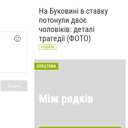
На Буковині в ставку
потонули двоє
чоловіків: деталі
трагедії (ФОТО)
🙂
НОВИНИ
СПЕЦТЕМА
Додати
Між рядків