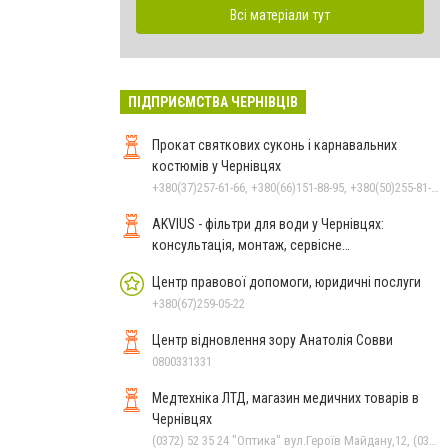
Всі матеріали тут
ПІДПРИЄМСТВА ЧЕРНІВЦІВ
Прокат святкових суконь і карнавальних
костюмів у Чернівцях
+380(37)257-61-66, +380(66)151-88-95, +380(50)255-81-16
AKVIUS - фільтри для води у Чернівцях:
консультація, монтаж, сервісне
обслуговування
Центр правової допомоги, юридичні послуги
+380(67)259-05-22
Центр відновлення зору Анатолія Совви
0800331331
Медтехніка ЛТД, магазин медичних товарів в
Чернівцях
(0372) 52 35 24 "Оптика" вул.Героїв Майдану,12, (0372) 52 01 48 "Оптика" вул. Головна,29, (0372) 52 54 50 "Медтехніка" вул.Головна,16, (050) 399 21 11 торговий зал по вул.Героїв Майдану, (0372) 55-56-16