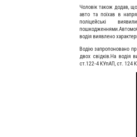
Чоловік також додав, щ
авто та поїхав в напря
поліцейські вияв
пошкодженнями.Автомобі
водія виявлено характерн
Водію запропоновано про
двох свідків.На водія 
ст.122-4 КУпАП, ст. 124 