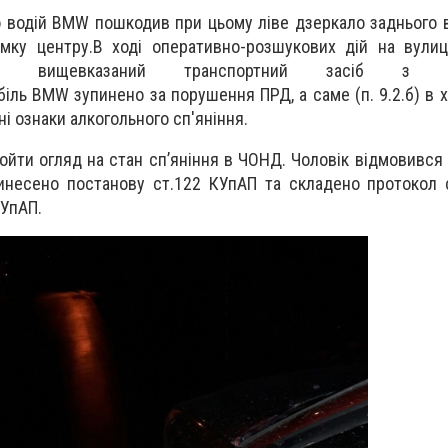
о водій BMW пошкодив при цьому ліве дзеркало заднього 
мку центру.В ході оперативно-розшукових дій на вулиц
или вищевказаний транспортний засіб з ха
ль BMW зупинено за порушення ПРД, а саме (п. 9.2.б) в х
і ознаки алкогольного сп'яніння.
йти огляд на стан сп’яніння в ЧОНД. Чоловік відмовився 
винесено постанову ст.122 КУпАП та складено протокол 
КУпАП.