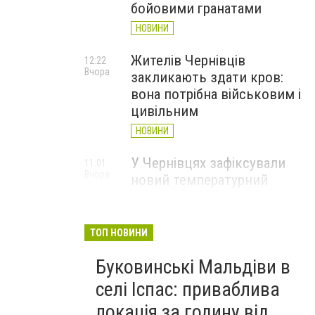
бойовими гранатами
НОВИНИ
Жителів Чернівців
12:22
Вчора
закликають здати кров:
вона потрібна військовим і
цивільним
НОВИНИ
У Чернівцях зафіксували
11:01
Вчора
новий температурний
рекорд з 2017 року
НОВИНИ
ТОП НОВИНИ
Через спеку у Чернівецькій
10:06
Вчора
Буковинські Мальдіви в
області обмежили рух
великовагового транспорту
селі Іспас: приваблива
НОВИНИ
локація за годину від