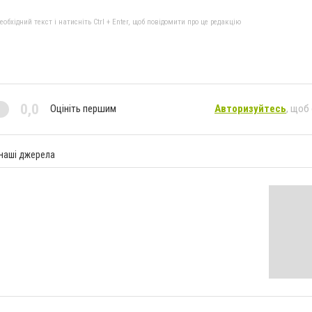
бхідний текст і натисніть Ctrl + Enter, щоб повідомити про це редакцію
0,0
Оцініть першим
Авторизуйтесь
, щоб
 наші джерела