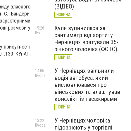
(ВІДЕО)
виду власного
і С. Бандери,
НОВИНИ
рактерними
Куля зупинилася за
оді розмови у
15:28
Вчора
сантиметр від аорти: у
Чернівцях врятували 35-
у присутності
річного чоловіка (ФОТО)
ст.130 КУпАП,
НОВИНИ
У Чернівцях звільнили
14:05
Вчора
водія автобуса, який
висловлювався про
військових та влаштував
конфлікт із пасажирами
НОВИНИ
У Чернівцях чоловіка
13:22
Вчора
підозрюють у торгівлі