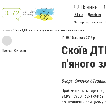
Новини
Афіша
Дозвілля
Звіт про прозорість JT
Головна
Скоїв ДТП та втік: поліція знайшла п'яного зловмисника
11:30, 15 лютого 2019 р.
Скоїв ДТП
Полісан Вікторія
п'яного 
Вчора, близько 6-ї годин
Прибувши на місце події
BMW 530D рухаючись в
пошкодивши при цьому п