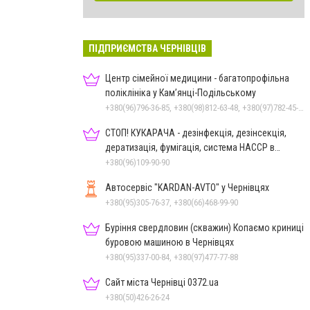
ПІДПРИЄМСТВА ЧЕРНІВЦІВ
Центр сімейної медицини - багатопрофільна
поліклініка у Кам’янці-Подільському
+380(96)796-36-85, +380(98)812-63-48, +380(97)782-45-70
СТОП! КУКАРАЧА - дезінфекція, дезінсекція,
дератизація, фумігація, система HACCP в
Чернівцях
+380(96)109-90-90
Автосервіс "KARDAN-AVTO" у Чернівцях
+380(95)305-76-37, +380(66)468-99-90
Буріння свердловин (скважин) Копаємо криниці
буровою машиною в Чернівцях
+380(95)337-00-84, +380(97)477-77-88
Сайт міста Чернівці 0372.ua
+380(50)426-26-24