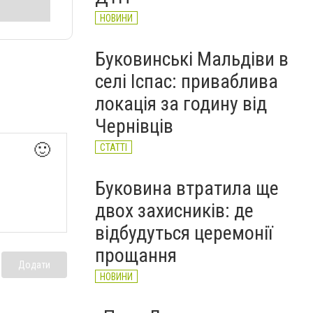
НОВИНИ
Буковинські Мальдіви в
селі Іспас: приваблива
локація за годину від
Чернівців
🙂
СТАТТІ
Буковина втратила ще
двох захисників: де
відбудуться церемонії
прощання
Додати
НОВИНИ