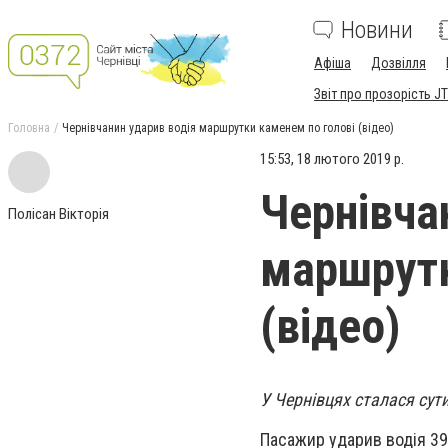
Новини
Афіша
Дозвілля
Звіт про прозорість JT
Головна
Чернівчанин ударив водія маршрутки каменем по голові (відео)
15:53, 18 лютого 2019 р.
Чернівча
Полісан Вікторія
маршрутк
(відео)
У Чернівцях сталася сут
Пасажир ударив водія 39