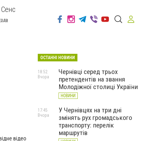
 Сенс
года
ОСТАННІ НОВИНИ
Чернівці серед трьох
18:52
Вчора
претендентів на звання
Молодіжної столиці України
НОВИНИ
У Чернівцях на три дні
17:45
Вчора
змінять рух громадського
транспорту: перелік
маршрутів
відне відео