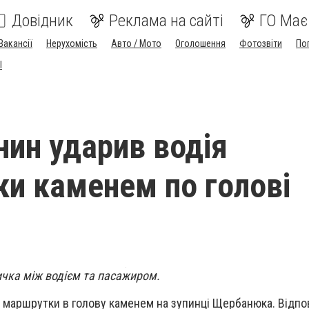
Довідник
Реклама на сайті
ГО Має
Вакансії
Нерухомість
Авто / Мото
Оголошення
Фотозвіти
По
I
нин ударив водія
и каменем по голові
ичка між водієм та пасажиром.
 маршрутки в голову каменем на зупинці Щербанюка. Відпо