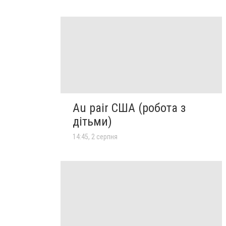
Au pair США (робота з
дітьми)
14:45, 2 серпня