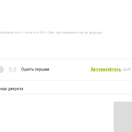
бхідний текст і натисніть Ctrl + Enter, щоб повідомити про це редакцію
0,0
Оцініть першим
Авторизуйтесь
, щоб
 наші джерела