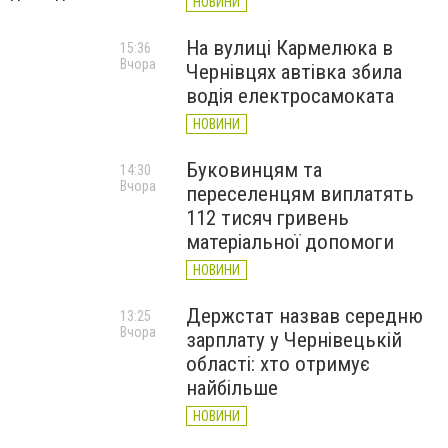
НОВИНИ
На вулиці Кармелюка в
15:36
Вчора
Чернівцях автівка збила
водія електросамоката
НОВИНИ
Буковинцям та
14:30
Вчора
переселенцям виплатять
112 тисяч гривень
матеріальної допомоги
НОВИНИ
Держстат назвав середню
13:25
Вчора
зарплату у Чернівецькій
області: хто отримує
найбільше
НОВИНИ