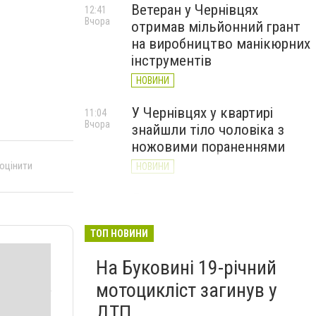
Ветеран у Чернівцях
12:41
Вчора
отримав мільйонний грант
на виробництво манікюрних
інструментів
НОВИНИ
У Чернівцях у квартирі
11:04
Вчора
знайшли тіло чоловіка з
ножовими пораненнями
 оцінити
НОВИНИ
Дністер стрімко міліє: у
10:31
Вчора
Хотині попереджають про
критичну ситуацію з водою
ТОП НОВИНИ
(ФОТО)
На Буковині 19-річний
НОВИНИ
мотоцикліст загинув у
ДТП