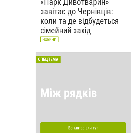
«Парк Дивотварин»
завітає до Чернівців:
коли та де відбудеться
сімейний захід
НОВИНИ
СПЕЦТЕМА
Між рядків
Всі матеріали тут