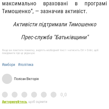
максимально враховані в програмі
Тимошенко", — зазначив активіст.
Активісти підтримали Тимошенко
Прес-служба "Батьківщини"
Якщо ви помітили помилку, виділіть необхідний текст і натисніть Ctrl + Enter, щоб
повідомити про це редакцію
#вибори
#політика
Полісан Вікторія
0,0
Авторизуйтесь
, щоб оцінити