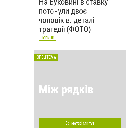
На Буковині в ставку
потонули двоє
чоловіків: деталі
трагедії (ФОТО)
НОВИНИ
СПЕЦТЕМА
Між рядків
Всі матеріали тут