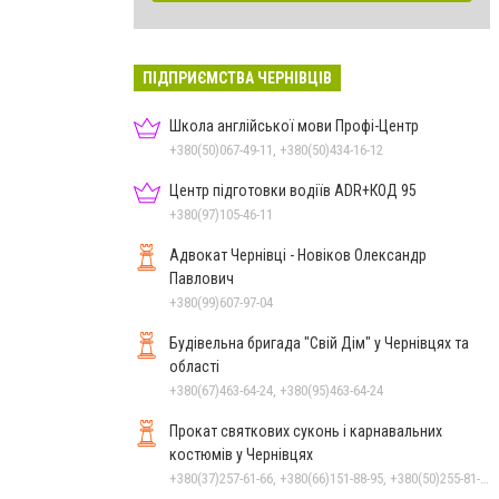
ПІДПРИЄМСТВА ЧЕРНІВЦІВ
Школа англійської мови Профі-Центр
+380(50)067-49-11, +380(50)434-16-12
Центр підготовки водіїв ADR+КОД 95
+380(97)105-46-11
Адвокат Чернівці - Новіков Олександр
Павлович
+380(99)607-97-04
Будівельна бригада "Свій Дім" у Чернівцях та
області
+380(67)463-64-24, +380(95)463-64-24
Прокат святкових суконь і карнавальних
костюмів у Чернівцях
+380(37)257-61-66, +380(66)151-88-95, +380(50)255-81-16