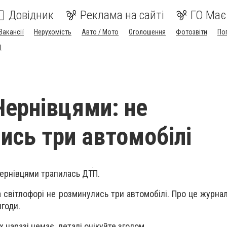
Довідник
Реклама на сайті
ГО Має
Вакансії
Нерухомість
Авто / Мото
Оголошення
Фотозвіти
По
I
Чернівцями: не
ись три автомобілі
 Чернівцями трапилась ДТП.
а світлофорі не розминулись три автомобілі. Про це журна
годи.
х наразі немає, деталі очікуйте згодом.