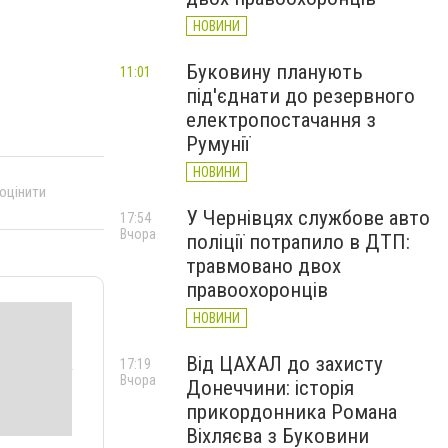
НОВИНИ
Буковину планують
11:01
під'єднати до резервного
електропостачання з
Румунії
НОВИНИ
 оцінити
У Чернівцях службове авто
17:54
Вчора
поліції потрапило в ДТП:
травмовано двох
правоохоронців
НОВИНИ
Від ЦАХАЛ до захисту
17:19
Вчора
Донеччини: історія
прикордонника Романа
Віхляєва з Буковини