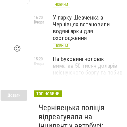
НОВИНИ
У парку Шевченка в
16:20
Вчора
Чернівцях встановили
водяні арки для
охолодження
НОВИНИ
🙂
На Буковині чоловік
15:20
Вчора
вимагав 50 тисяч доларів
неіснуючого боргу та побив
потерпілого
НОВИНИ
ТОП НОВИНИ
Додати
Пожежа від блискавки,
14:29
Вчора
Чернівецька поліція
повалене дерево і
порятунок собаки: як
відреагувала на
минула доба для
інцидент у автобусі: