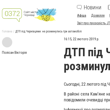
Новини
Афіша
Дозвілля
Звіт про прозорість JT
Головна
ДТП під Чернівцями: не розминулись три автомобілі
16:15, 22 лютого 2019 р.
ДТП під 
Полісан Вікторія
розминул
Сьогодні, 22 лютого під
В районі села Кам'яне н
повідомили очевидці при
Інформації про потерпіли