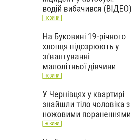
рятувальників Буковини
водій вибачився (ВІДЕО)
НОВИНИ
НОВИНИ
На Буковині 19-річного
хлопця підозрюють у
зґвалтуванні
малолітньої дівчини
НОВИНИ
У Чернівцях у квартирі
знайшли тіло чоловіка з
ножовими пораненнями
НОВИНИ