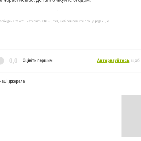
бхідний текст і натисніть Ctrl + Enter, щоб повідомити про це редакцію
0,0
Оцініть першим
Авторизуйтесь
, щоб
 наші джерела