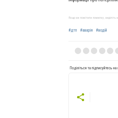
Якщо ви помітили помилку, виділіть нео
#дтп
#аварія
#водій
Поділіться та підписуйтесь на