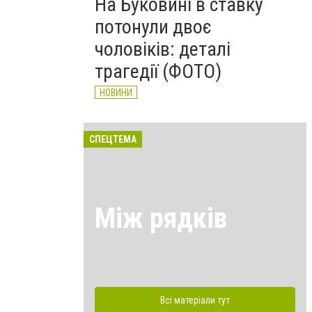
На Буковині в ставку
потонули двоє
чоловіків: деталі
трагедії (ФОТО)
НОВИНИ
СПЕЦТЕМА
Між рядків
Всі матеріали тут