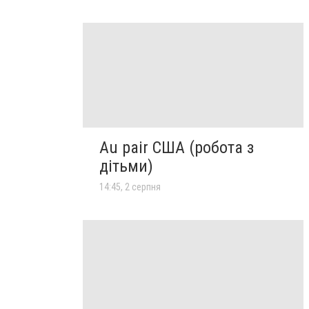
Au pair США (робота з
дітьми)
14:45, 2 серпня