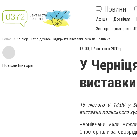
Новини
Афіша
Дозвілля
Звіт про прозорість JT
Головна
У Черніцях відбулось відкриття виставки Міхала Пєтшака
16:00, 17 лютого 2019 р.
У Черніц
Полісан Вікторія
виставки
16 лютого 0 18:00 у Ste
виставки польського ху
Чернівчани мали можлив
Спостерігали за своєрі