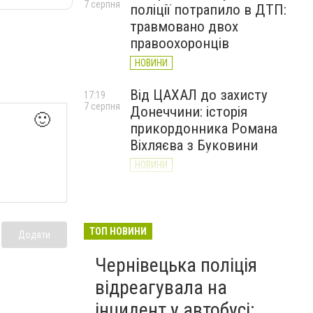
7 серпня
поліції потрапило в ДТП:
травмовано двох
правоохоронців
НОВИНИ
Від ЦАХАЛ до захисту
17:19
7 серпня
Донеччини: історія
🙂
прикордонника Романа
Віхляєва з Буковини
НОВИНИ
У парку Шевченка в
16:20
7 серпня
Чернівцях встановили
водяні арки для
ТОП НОВИНИ
Додати
охолодження
Чернівецька поліція
НОВИНИ
відреагувала на
інцидент у автобусі: