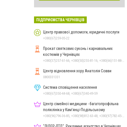
ПІДПРИЄМСТВА ЧЕРНІВЦІВ
Центр правової допомоги, юридичні послуги
+380(67)259-05-22
Прокат святкових суконь і карнавальних
костюмів у Чернівцях
+380(37)257-61-66, +380(50)255-81-16, +380(66)151-88-95
Центр відновлення зору Анатолія Совви
0800331331
Система сповіщення населення
+380(67)350-44-68, +380(67)340-49-59
Центр сімейної медицини - багатопрофільна
поліклініка у Кам’янці-Подільському
+380(96)796-36-85, +380(98)812-63-48, +380(97)782-45-70
"ЛІДЕР-ЛТД", Рекламне агентство в Чернівцях,