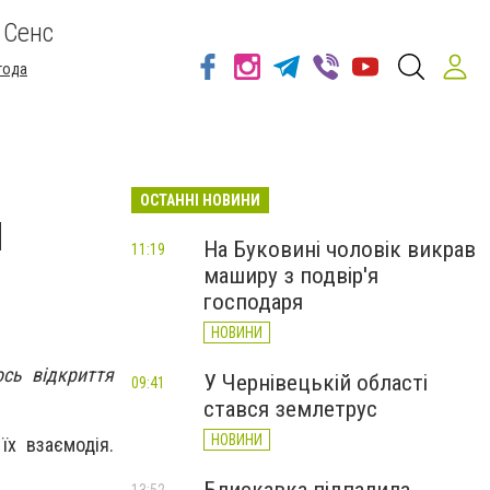
 Сенс
года
ОСТАННІ НОВИНИ
я
На Буковині чоловік викрав
11:19
маширу з подвір'я
господаря
НОВИНИ
ось відкриття
У Чернівецькій області
09:41
стався землетрус
НОВИНИ
їх взаємодія.