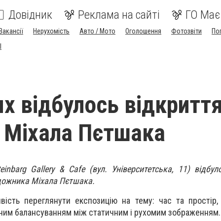
Довідник
Реклама на сайті
ГО Має
Вакансії
Нерухомість
Авто / Мото
Оголошення
Фотозвіти
По
I
ях відбулось відкритт
 Міхала Пєтшака
inbarg Gallery & Cafe (вул. Університетська, 11) відбул
дожника Міхала Пєтшака.
ість переглянути експозицію на тему: час та простір, 
дним балансуванням між статичним і рухомим зображенням.