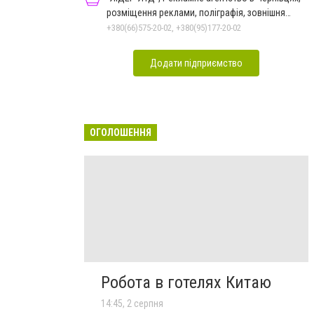
розміщення реклами, поліграфія, зовнішня
реклама
+380(66)575-20-02, +380(95)177-20-02
Додати підприємство
ОГОЛОШЕННЯ
Робота в готелях Китаю
14:45, 2 серпня