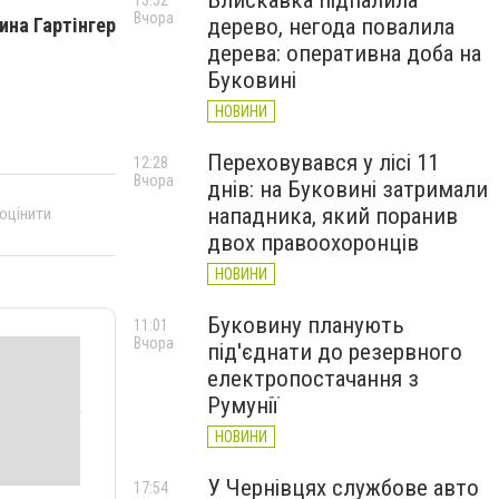
Блискавка підпалила
13:52
Вчора
дерево, негода повалила
ина Гартінгер
дерева: оперативна доба на
Буковині
НОВИНИ
Переховувався у лісі 11
12:28
Вчора
днів: на Буковині затримали
нападника, який поранив
 оцінити
двох правоохоронців
НОВИНИ
Буковину планують
11:01
Вчора
під'єднати до резервного
електропостачання з
Румунії
НОВИНИ
У Чернівцях службове авто
17:54