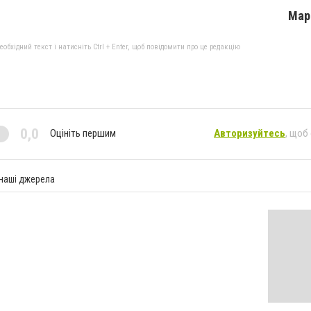
Мар
бхідний текст і натисніть Ctrl + Enter, щоб повідомити про це редакцію
0,0
Оцініть першим
Авторизуйтесь
, щоб
 наші джерела