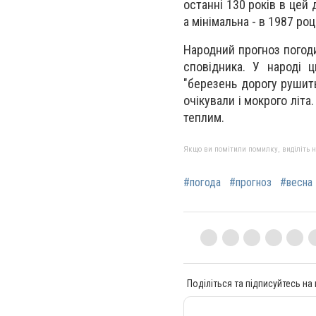
останні 130 років в цей 
а мінімальна - в 1987 роц
Народний прогноз погод
сповідника. У народі 
"березень дорогу рушить,
очікували і мокрого літа.
теплим.
Якщо ви помітили помилку, виділіть нео
#погода
#прогноз
#весна
Поділіться та підписуйтесь на