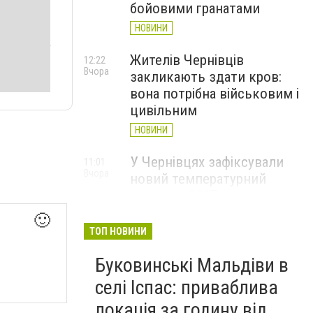
бойовими гранатами
НОВИНИ
Жителів Чернівців
12:22
Вчора
закликають здати кров:
вона потрібна військовим і
цивільним
НОВИНИ
У Чернівцях зафіксували
11:01
Вчора
новий температурний
рекорд з 2017 року
НОВИНИ
🙂
ТОП НОВИНИ
Через спеку у Чернівецькій
10:06
Вчора
Буковинські Мальдіви в
області обмежили рух
великовагового транспорту
селі Іспас: приваблива
НОВИНИ
локація за годину від