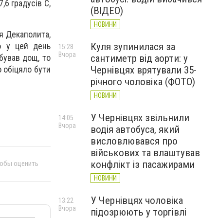
,6 градусів С,
(ВІДЕО)
НОВИНИ
я Декаполита,
Куля зупинилася за
о у цей день
15:28
Вчора
сантиметр від аорти: у
 бував дощ, то
Чернівцях врятували 35-
о обіцяло бути
річного чоловіка (ФОТО)
НОВИНИ
У Чернівцях звільнили
14:05
Вчора
водія автобуса, який
висловлювався про
військових та влаштував
конфлікт із пасажирами
тобы оценить
НОВИНИ
У Чернівцях чоловіка
13:22
Вчора
підозрюють у торгівлі