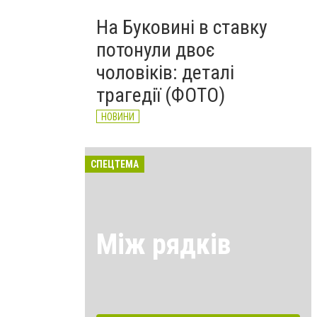
На Буковині в ставку
потонули двоє
чоловіків: деталі
трагедії (ФОТО)
НОВИНИ
СПЕЦТЕМА
Між рядків