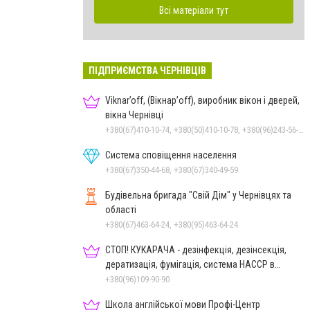
Всі матеріали тут
ПІДПРИЄМСТВА ЧЕРНІВЦІВ
Viknar’off, (Вікнар’off), виробник вікон і дверей,
вікна Чернівці
+380(67)410-10-74, +380(50)410-10-78, +380(96)243-56-96, +380(50)678-50-97
Система сповіщення населення
+380(67)350-44-68, +380(67)340-49-59
Будівельна бригада "Свій Дім" у Чернівцях та
області
+380(67)463-64-24, +380(95)463-64-24
СТОП! КУКАРАЧА - дезінфекція, дезінсекція,
дератизація, фумігація, система HACCP в
Чернівцях
+380(96)109-90-90
Школа англійської мови Профі-Центр