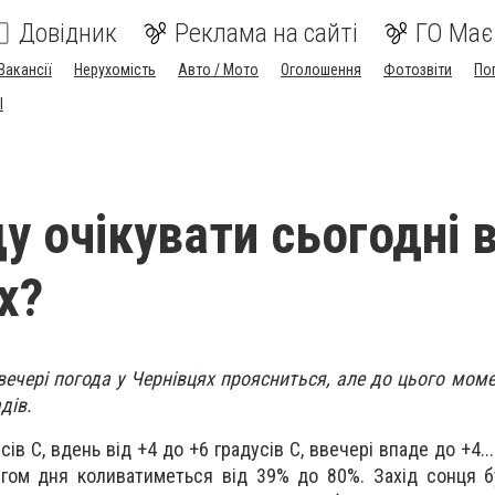
Довідник
Реклама на сайті
ГО Має
Вакансії
Нерухомість
Авто / Мото
Оголошення
Фотозвіти
По
I
у очікувати сьогодні 
х?
вечері погода у Чернівцях проясниться, але до цього моме
дів.
сів С, вдень від +4 до +6 градусів С, ввечері впаде до +4...
ягом дня коливатиметься від 39% до 80%. Захід сонця б