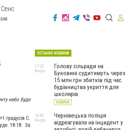
 Сенс
года
ОСТАННІ НОВИНИ
в
Голову сільради на
17:22
Вчора
Буковині судитимуть через
15 млн грн збитків під час
будівництва укриття для
школярів
нту небо буде
НОВИНИ
Чернівецька поліція
16:00
+1 градусів С.
Вчора
відреагувала на інцидент у
уде 18:18. За
автобусі: водій вибачився