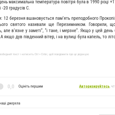
день максимальна температура повітря була в 1990 році +17
і -20 градусів С.
и: 12 березня вшановується пам'ять преподобного Прокопі
цього святого називали ще Перезимником. Говорили, щ
 але в'язне у заметі", "і тане, і мерзне". Якщо у цей день
 А якщо дув південний вітер, і на вулиці була капель, то літ
бхідний текст і натисніть Ctrl + Enter, щоб повідомити про це редакцію
0,0
Оцініть першим
Авторизируйтесь
, ч
 наші джерела