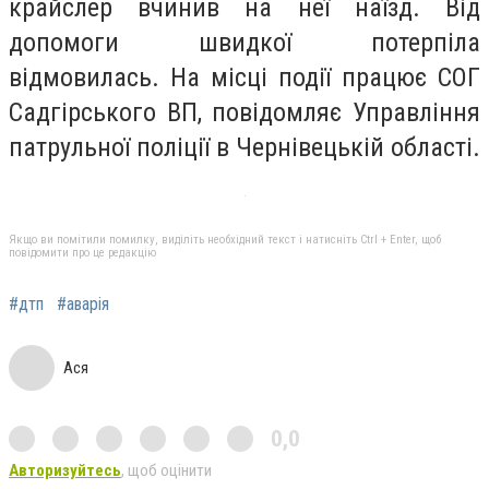
крайслер вчинив на неї наїзд. Від
допомоги швидкої потерпіла
відмовилась. На місці події працює СОГ
Садгірського ВП, повідомляє Управління
патрульної поліції в Чернівецькій області.
Якщо ви помітили помилку, виділіть необхідний текст і натисніть Ctrl + Enter, щоб
повідомити про це редакцію
#дтп
#аварія
Ася
0,0
Авторизуйтесь
, щоб оцінити