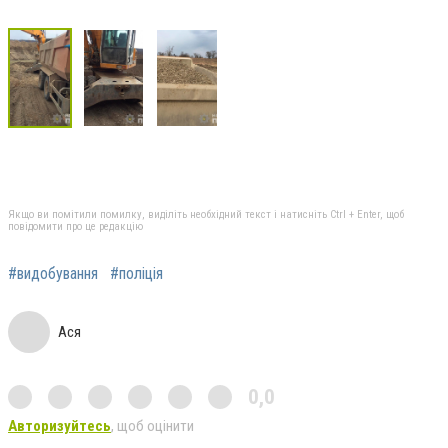
Якщо ви помітили помилку, виділіть необхідний текст і натисніть Ctrl + Enter, щоб
повідомити про це редакцію
#видобування
#поліція
Ася
0,0
Авторизуйтесь
, щоб оцінити