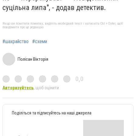
суцільна липа", - додав детектив.
Якщо ви помітили помилку, виділіть необхідний текст і натисніть Ctrl + Enter, щоб
повідомити про це редакцію
#шахрайство
#схеми
Полісан Вікторія
0,0
Авторизуйтесь
, щоб оцінити
Поділіться та підписуйтесь на наші джерела