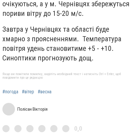
очікуються, а у м. Чернівцях збережуться
пориви вітру до 15-20 м/с.
Завтра у Чернівцях та області буде
хмарно з проясненнями. Температура
повітря удень становитиме +5 - +10.
Синоптики прогнозують дощ.
Якщо ви помітили помилку, виділіть необхідний текст і натисніть Ctrl + Enter, щоб
повідомити про це редакцію
#погода
#вітер
#весна
Полісан Вікторія
0,0