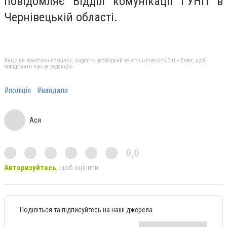
повідомляє Відділ комунікації ГУНП в
Чернівецькій області.
Якщо ви помітили помилку, виділіть необхідний текст і натисніть Ctrl + Enter, щоб
повідомити про це редакцію
#поліція
#вандали
Ася
0,0
Авторизуйтесь
, щоб оцінити
Поділіться та підписуйтесь на наші джерела