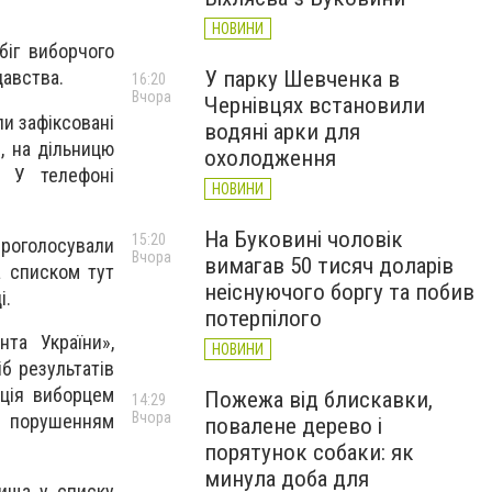
НОВИНИ
біг виборчого
У парку Шевченка в
давства.
16:20
Вчора
Чернівцях встановили
ли зафіксовані
водяні арки для
і, на дільницю
охолодження
. У телефоні
НОВИНИ
На Буковині чоловік
15:20
проголосували
Вчора
вимагав 50 тисяч доларів
а списком тут
неіснуючого боргу та побив
і.
потерпілого
та України»,
НОВИНИ
б результатів
ація виборцем
Пожежа від блискавки,
14:29
Вчора
є порушенням
повалене дерево і
порятунок собаки: як
минула доба для
ища у списку