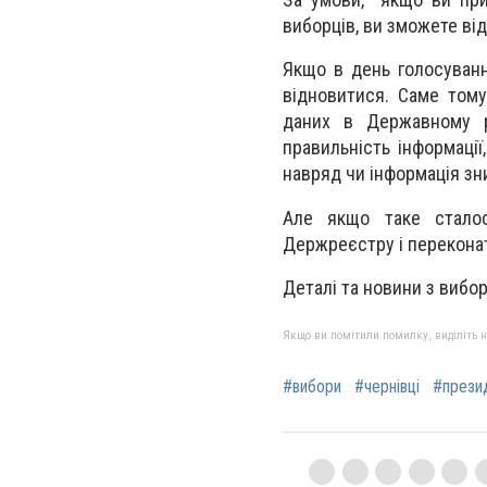
виборців, ви зможете ві
Якщо в день голосуван
відновитися. Саме тому
даних в Державному р
правильність інформаці
навряд чи інформація зн
Але якщо таке сталос
Держреєстру і переконат
Деталі та новини з вибор
Якщо ви помітили помилку, виділіть нео
#вибори
#чернівці
#прези