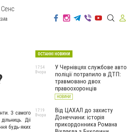
 Сенс
года
ОСТАННІ НОВИНИ
У Чернівцях службове авто
17:54
Вчора
поліції потрапило в ДТП:
?
травмовано двох
правоохоронців
НОВИНИ
Від ЦАХАЛ до захисту
17:19
нти. З самого
Вчора
Донеччини: історія
дільниць. Дії
прикордонника Романа
ння будь-яких
Віхляєва з Буковини