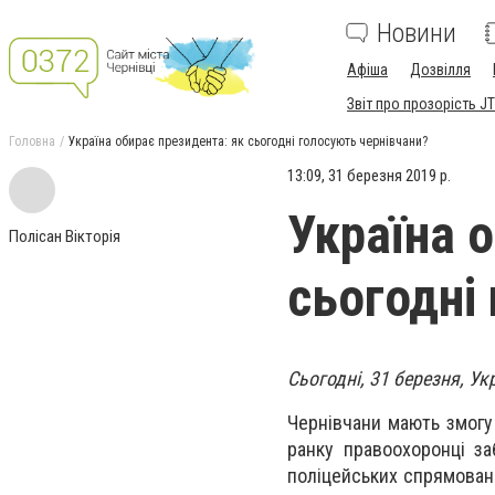
Новини
Афіша
Дозвілля
Звіт про прозорість JT
Головна
Україна обирає президента: як сьогодні голосують чернівчани?
13:09, 31 березня 2019 р.
Україна 
Полісан Вікторія
сьогодні
Сьогодні, 31 березня, У
Чернівчани мають змогу 
ранку правоохоронці за
поліцейських спрямовані