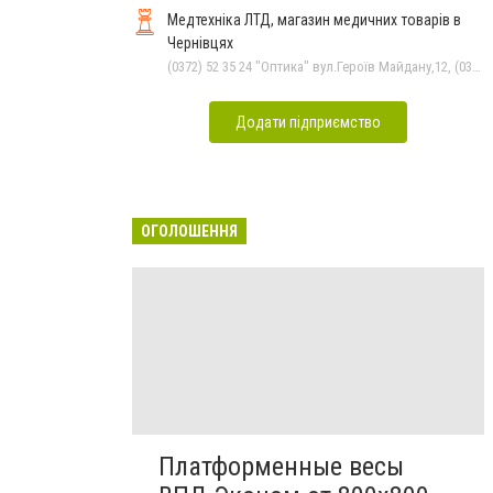
обслуговування
Медтехніка ЛТД, магазин медичних товарів в
Чернівцях
(0372) 52 35 24 "Оптика" вул.Героїв Майдану,12, (0372) 52 01 48 "Оптика" вул. Головна,29, (0372) 52 54 50 "Медтехніка" вул.Головна,16, (050) 399 21 11 торговий зал по вул.Героїв Майдану, (0372) 55-56-16
Додати підприємство
ОГОЛОШЕННЯ
Платформенные весы