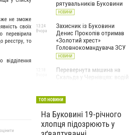
рятувальників Буковини
НОВИНИ
 вже не зможе
Захисник із Буковини
явність своїх
13:24
Вчора
Денис Прокопів отримав
о перевірила
«Золотий хрест»
о реєстру, то
Головнокомандувача ЗСУ
НОВИНИ
о відділення
Перевернута машина на
12:18
Вчора
Скальда у Чернівцях: водій
був нетверезий
НОВИНИ
ТОП НОВИНИ
6 серпня у Чернівцях
11:19
Вчора
На Буковині 19-річного
зафіксували новий
історичний температурний
хлопця підозрюють у
максимум
 оцінити
зґвалтуванні