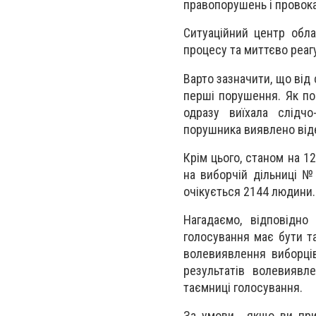
правопорушень і провока
Ситуаційний центр обла
процесу та миттєво реаг
Варто зазначити, що від
перші порушення. Як пов
одразу виїхала слідчо
порушника виявлено від
Крім цього, станом на 1
на виборчій дільниці №
очікується 2144 людини.
Нагадаємо, відповідно
голосування має бути т
волевиявлення виборців
результатів волевиявл
таємниці голосування.
За умови, якщо ви при