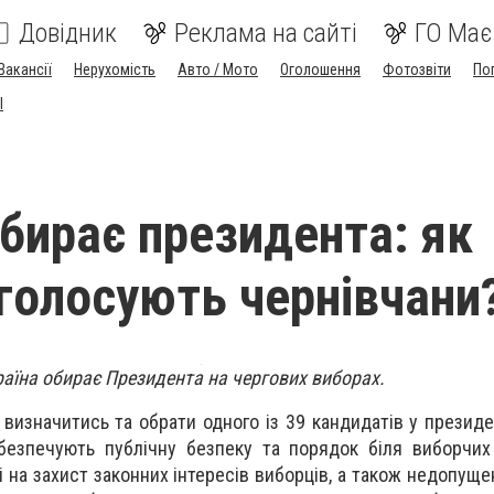
Довідник
Реклама на сайті
ГО Має
Вакансії
Нерухомість
Авто / Мото
Оголошення
Фотозвіти
По
I
обирає президента: як
 голосують чернівчани
країна обирає Президента на чергових виборах.
визначитись та обрати одного із 39 кандидатів у президе
безпечують публічну безпеку та порядок біля виборчих 
 на захист законних інтересів виборців, а також недопуще