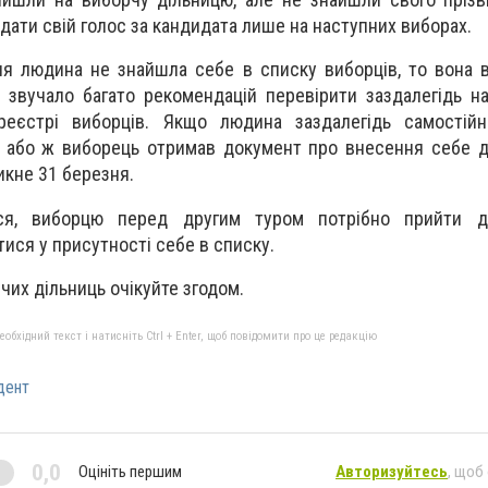
ддати свій голос за кандидата лише на наступних виборах.
ня людина не знайшла себе в списку виборців, то вона
 звучало багато рекомендацій перевірити заздалегідь на
еєстрі виборців. Якщо людина заздалегідь самостійн
ї, або ж виборець отримав документ про внесення себе д
икне 31 березня.
я, виборцю перед другим туром потрібно прийти д
ися у присутності себе в списку.
чих дільниць очікуйте згодом.
бхідний текст і натисніть Ctrl + Enter, щоб повідомити про це редакцію
дент
0,0
Оцініть першим
Авторизуйтесь
, щоб