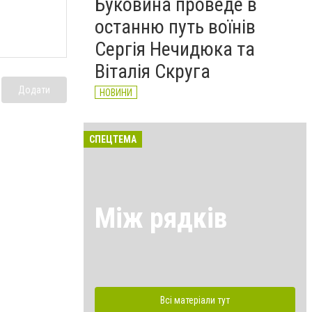
Буковина проведе в
останню путь воїнів
Сергія Нечидюка та
Віталія Скруга
Додати
НОВИНИ
СПЕЦТЕМА
Між рядків
Всі матеріали тут