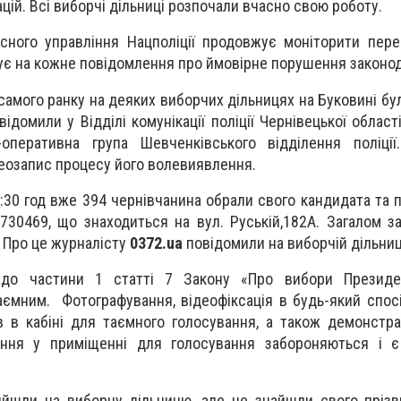
цій. Всі виборчі дільниці розпочали вчасно свою роботу.
сного управління Нацполіції продовжує моніторити пере
ує на кожне повідомлення про ймовірне порушення законо
 самого ранку на деяких виборчих дільницях на Буковині бу
ідомили у Відділі комунікації поліції Чернівецької област
-оперативна група Шевченківського відділення поліції
еозапис процесу його волевиявлення.
2:30 год вже 394 чернівчанина обрали свого кандидата та 
730469, що знаходиться на вул. Руській,182А. Загалом з
 Про це журналісту
0372.ua
повідомили на виборчій дільниц
 до частини 1 статті 7 Закону «Про вибори Президен
аємним. Фотографування, відеофіксація в будь-який спосі
 в кабіні для таємного голосування, а також демонстр
ення у приміщенні для голосування забороняються і 
йшли на виборчу дільницю, але не знайшли свого прізв