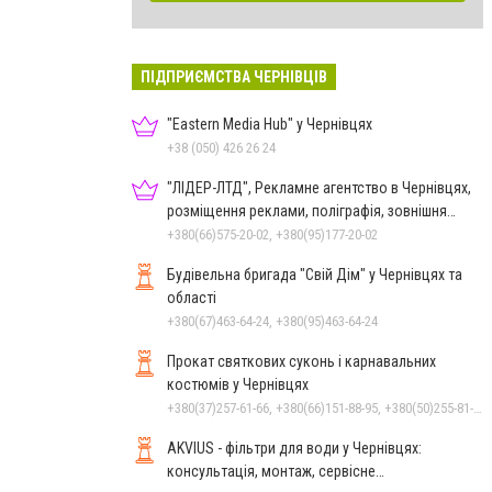
ПІДПРИЄМСТВА ЧЕРНІВЦІВ
"Eastern Media Hub" у Чернівцях
+38 (050) 426 26 24
"ЛІДЕР-ЛТД", Рекламне агентство в Чернівцях,
розміщення реклами, поліграфія, зовнішня
реклама
+380(66)575-20-02, +380(95)177-20-02
Будівельна бригада "Свій Дім" у Чернівцях та
області
+380(67)463-64-24, +380(95)463-64-24
Прокат святкових суконь і карнавальних
костюмів у Чернівцях
+380(37)257-61-66, +380(66)151-88-95, +380(50)255-81-16
AKVIUS - фільтри для води у Чернівцях:
консультація, монтаж, сервісне