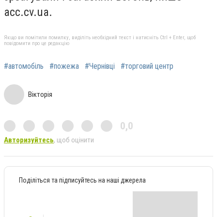
acc.cv.ua.
Якщо ви помітили помилку, виділіть необхідний текст і натисніть Ctrl + Enter, щоб
повідомити про це редакцію
#автомобіль
#пожежа
#Чернівці
#торговий центр
Вікторія
0,0
Авторизуйтесь
, щоб оцінити
Поділіться та підписуйтесь на наші джерела