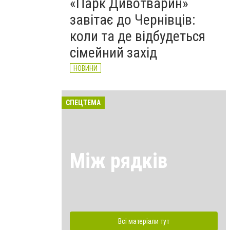
«Парк Дивотварин»
завітає до Чернівців:
коли та де відбудеться
сімейний захід
НОВИНИ
СПЕЦТЕМА
Між рядків
Всі матеріали тут