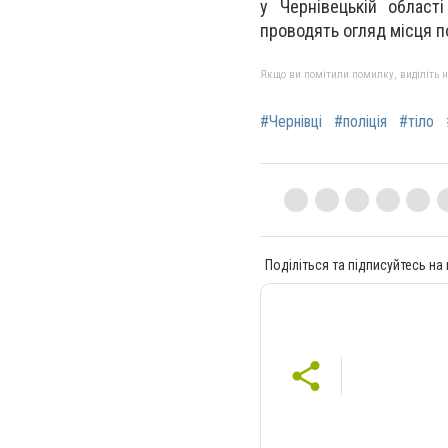
у Чернівецькій област
проводять огляд місця по
Якщо ви помітили помилку, виділіть нео
#Чернівці
#поліція
#тіло
Поділіться та підписуйтесь на