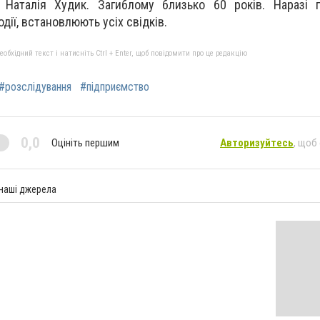
і Наталія Худик. Загиблому близько 60 років. Наразі 
дії, встановлюють усіх свідків.
бхідний текст і натисніть Ctrl + Enter, щоб повідомити про це редакцію
#розслідування
#підприємство
0,0
Оцініть першим
Авторизуйтесь
, щоб
 наші джерела