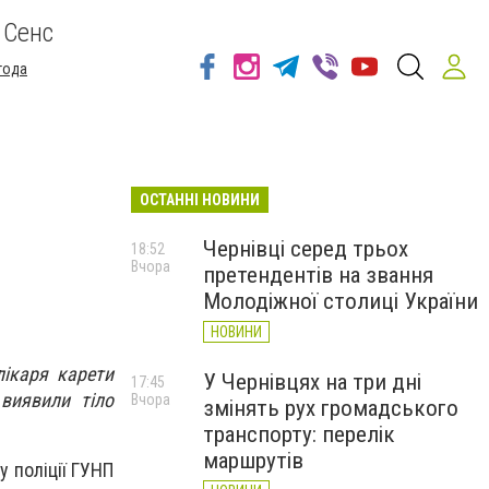
 Сенс
года
ОСТАННІ НОВИНИ
Чернівці серед трьох
18:52
Вчора
претендентів на звання
Молодіжної столиці України
НОВИНИ
лікаря карети
У Чернівцях на три дні
17:45
виявили тіло
Вчора
змінять рух громадського
транспорту: перелік
маршрутів
у поліції ГУНП