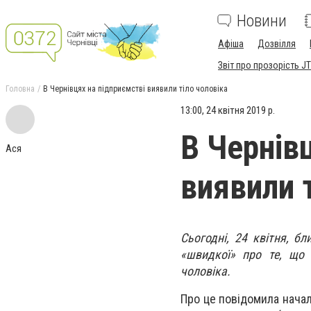
Новини
Афіша
Дозвілля
Звіт про прозорість JT
Головна
В Чернівцях на підприємстві виявили тіло чоловіка
13:00, 24 квітня 2019 р.
В Чернів
Ася
виявили 
Сьогодні, 24 квітня, б
«швидкої» про те, що 
чоловіка.
Про це повідомила начал