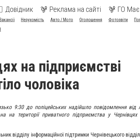
Довідник
Реклама на сайті
ГО Має
Вакансії
Нерухомість
Авто / Мото
Оголошення
Фотозвіти
По
I
цях на підприємстві
тіло чоловіка
лизько 9:30 до поліцейських надійшло повідомлення від 
на на території приватного підприємства у Чернівцях 
ьник відділу інформаційної підтримки Чернівецького відділ