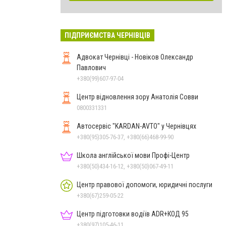
ПІДПРИЄМСТВА ЧЕРНІВЦІВ
Адвокат Чернівці - Новіков Олександр
Павлович
+380(99)607-97-04
Центр відновлення зору Анатолія Совви
0800331331
Автосервіс "KARDAN-AVTO" у Чернівцях
+380(95)305-76-37, +380(66)468-99-90
Школа англійської мови Профі-Центр
+380(50)434-16-12, +380(50)067-49-11
Центр правової допомоги, юридичні послуги
+380(67)259-05-22
Центр підготовки водіїв ADR+КОД 95
+380(97)105-46-11