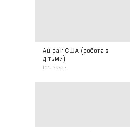
Au pair США (робота з
дітьми)
14:45, 2 серпня