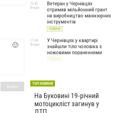
Ветеран у Чернівцях
12:41
Вчора
отримав мільйонний грант
на виробництво манікюрних
інструментів
НОВИНИ
У Чернівцях у квартирі
11:04
🙂
Вчора
знайшли тіло чоловіка з
ножовими пораненнями
НОВИНИ
Дністер стрімко міліє: у
10:31
Вчора
Хотині попереджають про
критичну ситуацію з водою
ТОП НОВИНИ
Додати
(ФОТО)
На Буковині 19-річний
НОВИНИ
мотоцикліст загинув у
ДТП