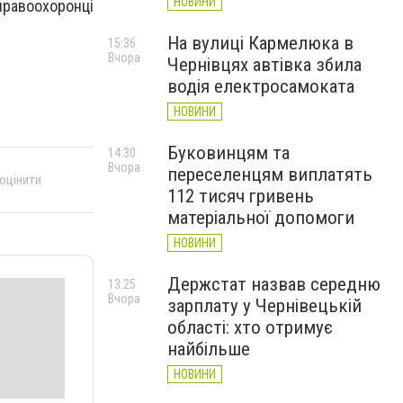
НОВИНИ
правоохоронці
На вулиці Кармелюка в
15:36
Вчора
Чернівцях автівка збила
водія електросамоката
НОВИНИ
Буковинцям та
14:30
Вчора
переселенцям виплатять
 оцінити
112 тисяч гривень
матеріальної допомоги
НОВИНИ
Держстат назвав середню
13:25
Вчора
зарплату у Чернівецькій
області: хто отримує
найбільше
НОВИНИ