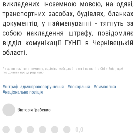
викладених іноземною мовою, на одязі,
транспортних засобах, будівлях, бланках
документів, у найменуванні - тягнуть за
собою накладення штрафу, повідомляє
відділ комунікації ГУНП в Чернівецькій
області.
Якщо ви помітили помилку, виділіть необхідний текст і натисніть Ctrl + Enter, щоб
повідомити про це редакцію
#штраф. адмінправопорушення
#покарання
#символіка
#національна поліція
Вікторія Грабенко
0,0