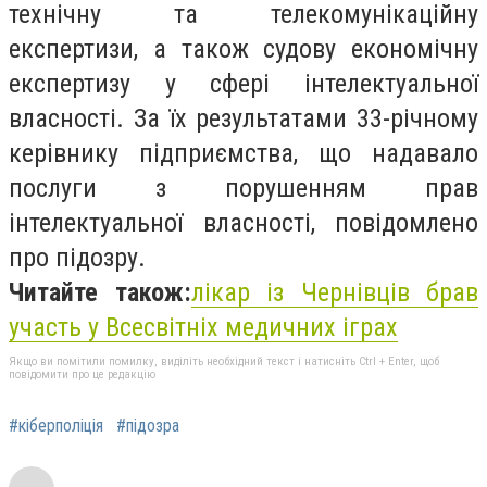
технічну та телекомунікаційну
експертизи, а також судову економічну
експертизу у сфері інтелектуальної
власності. За їх результатами 33-річному
керівнику підприємства, що надавало
послуги з порушенням прав
інтелектуальної власності, повідомлено
про підозру.
Читайте також:
лікар із Чернівців брав
участь у Всесвітніх медичних іграх
Якщо ви помітили помилку, виділіть необхідний текст і натисніть Ctrl + Enter, щоб
повідомити про це редакцію
#кіберполіція
#підозра