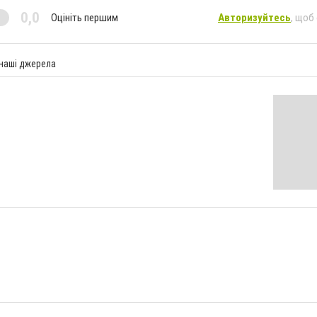
0,0
Оцініть першим
Авторизуйтесь
, щоб
 наші джерела