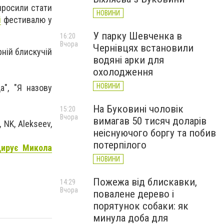
апросили стати
НОВИНИ
і
фестивалю у
У парку Шевченка в
16:20
Вчора
Чернівцях встановили
рній блискучій
водяні арки для
охолодження
НОВИНИ
а", "Я назову
На Буковині чоловік
15:20
Вчора
вимагав 50 тисяч доларів
 NK, Alekseev,
неіснуючого боргу та побив
потерпілого
дирує Микола
НОВИНИ
Пожежа від блискавки,
14:29
Вчора
повалене дерево і
порятунок собаки: як
минула доба для