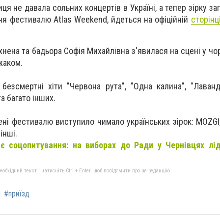
ця не давала сольних концертів в Україні, а тепер зірку з
я фестивалю Atlas Weekend, йдеться на офіційній
сторінц
іхнена та бадьора Софія Михайлівна з'явилася на сцені у чо
жаком.
 безсмертні хіти "Червона рута", "Одна калина", "Лаванд
а багато інших.
цені фестивалю виступило чимало українських зірок: MOZGI,
інші.
нє соцопитування: на виборах до Ради у Чернівцях лі
бхідний текст і натисніть Ctrl + Enter, щоб повідомити про це редакцію
#приїзд