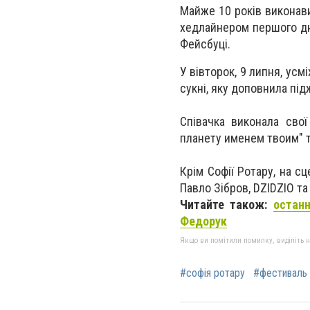
Майже 10 років виконави
хедлайнером першого дн
Фейсбуці.
У вівторок, 9 липня, усм
сукні, яку доповнила під
Співачка виконала свої
планету именем твоим" т
Крім Софії Ротару, на с
Павло Зібров, DZIDZIO та 
Читайте також:
остан
Федорук
Якщо ви помітили помилку, виділіть нео
#софія ротару
#фестиваль