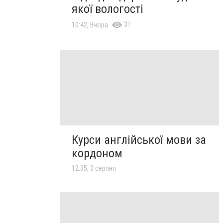
якої вологості
31
10:42, Вчора
Курси англійської мови за
кордоном
12:35, 3 серпня