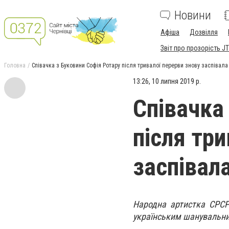
Новини
Афіша
Дозвілля
Звіт про прозорість JT
Головна
Співачка з Буковини Софія Ротару після тривалої перерви знову заспівала 
13:26, 10 липня 2019 р.
Співачка
після тр
заспівала
Народна артистка СРСР
українським шанувальн