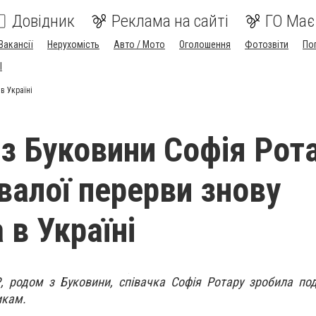
Довідник
Реклама на сайті
ГО Має
Вакансії
Нерухомість
Авто / Мото
Оголошення
Фотозвіти
По
I
в Україні
 з Буковини Софія Рот
ивалої перерви знову
 в Україні
, родом з Буковини, співачка Софія Ротару зробила по
икам.