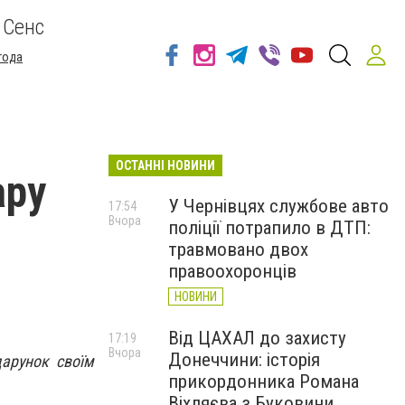
 Сенс
года
ОСТАННІ НОВИНИ
ару
У Чернівцях службове авто
17:54
Вчора
поліції потрапило в ДТП:
травмовано двох
правоохоронців
НОВИНИ
Від ЦАХАЛ до захисту
17:19
Вчора
Донеччини: історія
дарунок своїм
прикордонника Романа
Віхляєва з Буковини