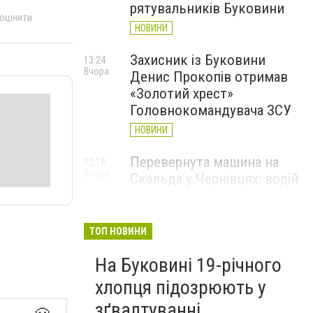
рятувальників Буковини
 оцінити
НОВИНИ
Захисник із Буковини
13:24
Вчора
Денис Прокопів отримав
«Золотий хрест»
Головнокомандувача ЗСУ
НОВИНИ
Перевернута машина на
12:18
Вчора
Скальда у Чернівцях: водій
був нетверезий
НОВИНИ
ТОП НОВИНИ
6 серпня у Чернівцях
11:19
Вчора
На Буковині 19-річного
зафіксували новий
історичний температурний
хлопця підозрюють у
максимум
зґвалтуванні