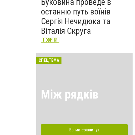
Буковина проведе в
останню путь воїнів
Сергія Нечидюка та
Віталія Скруга
НОВИНИ
СПЕЦТЕМА
Між рядків
Всі матеріали тут