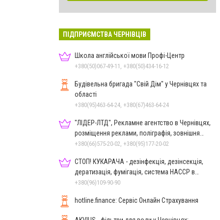
ПІДПРИЄМСТВА ЧЕРНІВЦІВ
Школа англійської мови Профі-Центр
+380(50)067-49-11, +380(50)434-16-12
Будівельна бригада "Свій Дім" у Чернівцях та
області
+380(95)463-64-24, +380(67)463-64-24
"ЛІДЕР-ЛТД", Рекламне агентство в Чернівцях,
розміщення реклами, поліграфія, зовнішня
реклама
+380(66)575-20-02, +380(95)177-20-02
СТОП! КУКАРАЧА - дезінфекція, дезінсекція,
дератизація, фумігація, система HACCP в
Чернівцях
+380(96)109-90-90
hotline.finance: Сервіс Онлайн Страхування
AKVIUS - фільтри для води у Чернівцях: