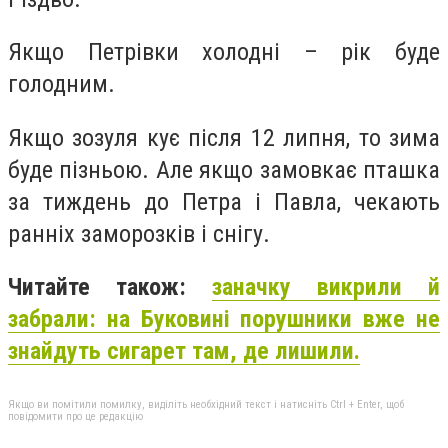
Якщо Петрівки холодні – рік буде
голодним.
Якщо зозуля кує після 12 липня, то зима
буде пізньою. Але якщо замовкає пташка
за тиждень до Петра і Павла, чекають
ранніх заморозків і снігу.
Читайте також:
заначку викрили й
забрали: на Буковині порушники вже не
знайдуть сигарет там, де лишили.
Якщо ви помітили помилку, виділіть необхідний текст і натисніть Ctrl + Enter, щоб
повідомити про це редакцію