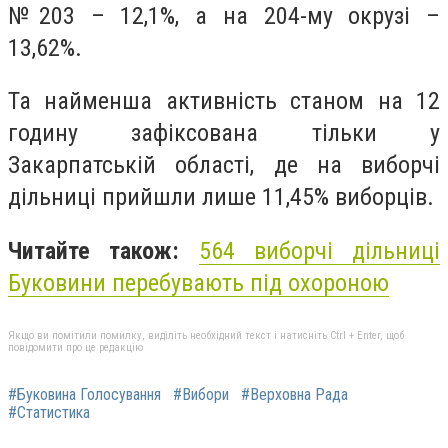
№203 – 12,1%, а на 204-му окрузі –
13,62%.
Та найменша активність станом на 12
годину зафіксована тільки у
Закарпатській області, де на виборчі
дільниці прийшли лише 11,45% виборців.
Читайте також:
564 виборчі дільниці
Буковини перебувають під охороною
Якщо ви помітили помилку, виділіть необхідний текст і натисніть Ctrl + Enter, щоб
повідомити про це редакцію
#Буковина Голосування
#Вибори
#Верховна Рада
#Статистика