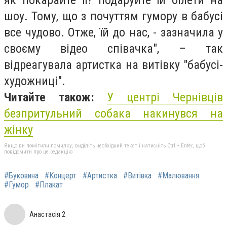
як покарайте її? подаруйте їй білети на
шоу. Тому, що з почуттям гумору в бабусі
все чудово. Отже, їй до нас, - зазначила у
своєму відео співачка",
– так
відреагувала артистка на витівку "бабусі-
художниці"
.
Читайте також:
У центрі Чернівців
безпритульний собака накинувся на
жінку
Якщо ви помітили помилку, виділіть необхідний текст і натисніть Ctrl + Enter, щоб
повідомити про це редакцію
#Буковина
#Концерт
#Артистка
#Витівка
#Малювання
#Гумор
#Плакат
Анастасія 2