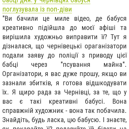
бабці дня: у Чернівцях бабуся
поглузувала із поп-діви
"Ви бачили це миле відео, де бабуся
креативно підійшла до моєї афіші та
вирішила художньо виправити її? Тут я
дізналася, що чернівецькі ораганізатори
подали заяву до поліції з приводу цієї
бабці через "псування майна".
Організатори, я вас дуже прошу, якщо ви
зазнали збитків, я готова відшкодувати
їх. Я щиро рада за Чернівці, за те, що у
вас є такі креативні бабусі. Вона
справжній художник - вона так побачила.
Знайдіть, будь ласка, цю бабусю. І знаєте,