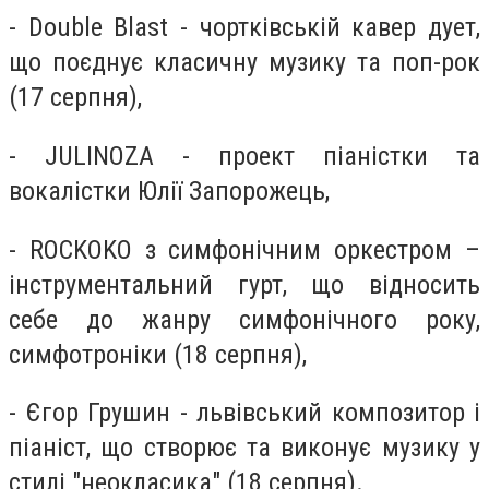
- Double Blast - чортківській кавер дует,
що поєднує класичну музику та поп-рок
(17 серпня),
- JULINOZA - проект піаністки та
вокалістки Юлії Запорожець,
- ROCKOKO з симфонічним оркестром –
інструментальний гурт, що відносить
себе до жанру симфонічного року,
симфотроніки (18 серпня),
- Єгор Грушин - львівський композитор і
піаніст, що створює та виконує музику у
стилі "неокласика" (18 серпня).