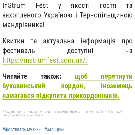
InStrum Fest у якості гостя та
захопленого Україною і Тернопільщиною
мандрівника!
Квитки та актуальна інформація про
фестиваль доступні на
https://instrumfest.com.ua/
.
Читайте також:
щоб перетнути
буковинський кордон, іноземець
намагався підкупити прикордонників.
Якщо ви помітили помилку, виділіть необхідний текст і натисніть Ctrl + Enter, щоб
повідомити про це редакцію
#фестиваль музики
#заліщики