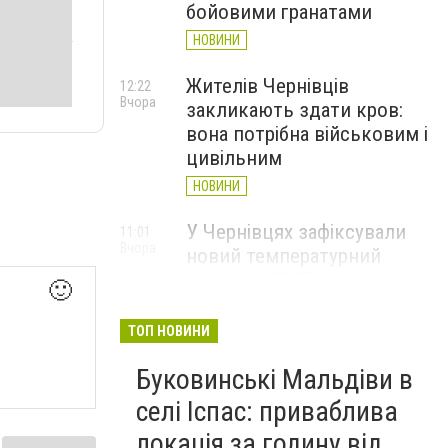
бойовими гранатами
НОВИНИ
Жителів Чернівців
12:22
Вчора
закликають здати кров:
вона потрібна військовим і
цивільним
НОВИНИ
У Чернівцях зафіксували
11:01
Вчора
новий температурний
рекорд з 2017 року
🙂
НОВИНИ
ТОП НОВИНИ
Через спеку у Чернівецькій
10:06
Вчора
Буковинські Мальдіви в
області обмежили рух
великовагового транспорту
селі Іспас: приваблива
НОВИНИ
локація за годину від