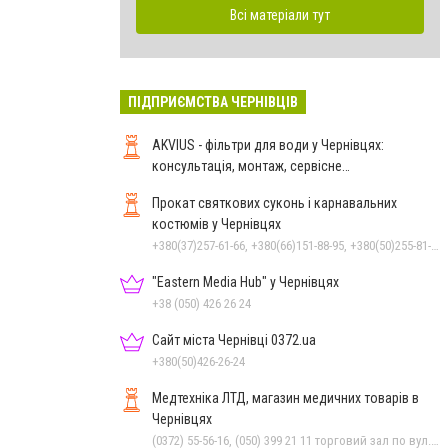
Всі матеріали тут
ПІДПРИЄМСТВА ЧЕРНІВЦІВ
AKVIUS - фільтри для води у Чернівцях:
консультація, монтаж, сервісне
обслуговування
Прокат святкових суконь і карнавальних
костюмів у Чернівцях
+380(37)257-61-66, +380(66)151-88-95, +380(50)255-81-16
"Eastern Media Hub" у Чернівцях
+38 (050) 426 26 24
Сайт міста Чернівці 0372.ua
+380(50)426-26-24
Медтехніка ЛТД, магазин медичних товарів в
Чернівцях
(0372) 55-56-16, (050) 399 21 11 торговий зал по вул.Героїв Майдану, (0372) 52 54 50 "Медтехніка" вул.Головна,16, (0372) 52 01 48 "Оптика" вул. Головна,29, (0372) 52 35 24 "Оптика" вул.Героїв Майдану,12