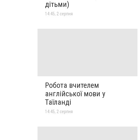
дітьми)
14:45, 2 серпня
Робота вчителем
англійської мови у
Таїланді
14:45, 2 серпня