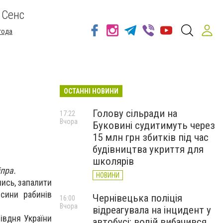
 Сенс
года
ОСТАННІ НОВИНИ
Голову сільради на
17:22
Вчора
Буковині судитимуть через
15 млн грн збитків під час
будівництва укриття для
школярів
іпра.
НОВИНИ
лись, запалити
 сини рабинів
Чернівецька поліція
16:00
Вчора
відреагувала на інцидент у
івдня України
автобусі: водій вибачився