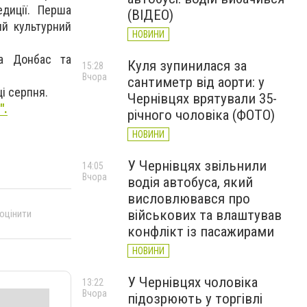
едиції. Перша
(ВІДЕО)
ий культурний
НОВИНИ
на Донбас та
Куля зупинилася за
15:28
Вчора
сантиметр від аорти: у
ці серпня.
Чернівцях врятували 35-
".
річного чоловіка (ФОТО)
НОВИНИ
У Чернівцях звільнили
14:05
Вчора
водія автобуса, який
висловлювався про
військових та влаштував
 оцінити
конфлікт із пасажирами
НОВИНИ
У Чернівцях чоловіка
13:22
Вчора
підозрюють у торгівлі