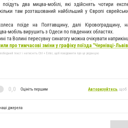
 поїдуть два мицва-мобілі, які здійснять чотири експ
скільки там розташований найбільший у Європі єврейськ
колеса поїде на Полтавщину, далі Кіровоградщину, 
цва-мобіль вирушить з Одеси по південних областях.
ині та Волині пересувну синагогу можна очікувати наприкін
или про тимчасові зміни у графіку поїзда "Чернівці-Львів
бхідний текст і натисніть Ctrl + Enter, щоб повідомити про це редакцію
0,0
Оцініть першим
Авторизуйтесь
, щоб
 наші джерела