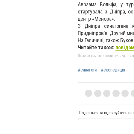
Авраама Вольфа, у тур
стартувала з Дніпра, о
центр «Менора».
З Дніпра синагогана 
Придніпров’я. Другий ми
На Галичині, також Буков
Читайте також:
повідом
Якщо ви помітили помилку, виділіть нео
#синагога
#експедиція
Поділіться та підписуйтесь на