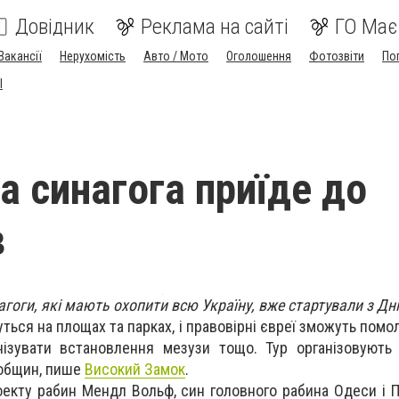
Довідник
Реклама на сайті
ГО Має
Вакансії
Нерухомість
Авто / Мото
Оголошення
Фотозвіти
По
I
а синагога приїде до
в
агоги, які мають охопити всю Україну, вже стартували з Дн
ться на площах та парках, і правовірні євреї зможуть помо
нізувати встановлення мезузи тощо. Тур організовують
 общин, пише
Високий Замок
.
оекту рабин Мендл Вольф, син головного рабина Одеси і П