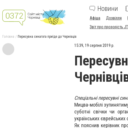
Новини
Афіша
Дозвілля
Звіт про прозорість JT
Головна
Пересувна синагога приїде до Чернівців
15:39, 19 серпня 2019 р.
Пересувн
Чернівці
Спеціальні пересувні син
Мицва-мобілі зупинятиму
суботні свічки чи орга
українських єврейських
Як пояснив керівник пр