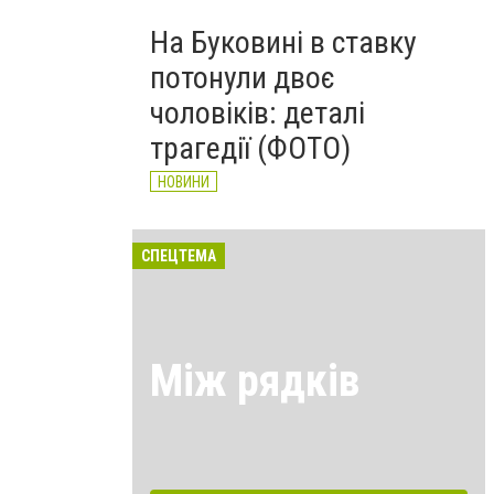
На Буковині в ставку
потонули двоє
чоловіків: деталі
трагедії (ФОТО)
НОВИНИ
СПЕЦТЕМА
Між рядків