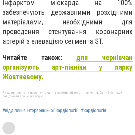
інфарктом міокарда на 100%
забезпечують державними розхідними
матеріалами, необхідними для
проведення стентування коронарних
артерій з елевацією сегмента ST.
Читайте також:
для чернівчан
організують арт-пікніки у парку
Жовтневому.
Якщо ви помітили помилку, виділіть необхідний текст і натисніть Ctrl + Enter, щоб
повідомити про це редакцію
#відділення інтервенційної кардіології
#кардіологія