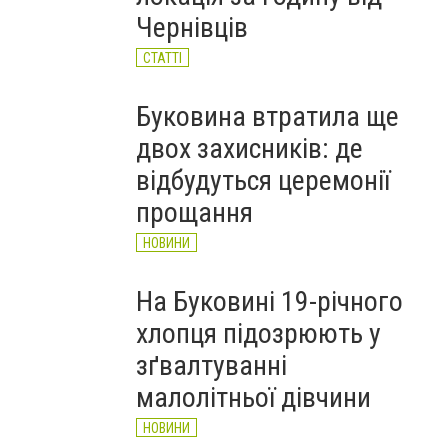
НОВИНИ
Чернівців
СТАТТІ
Буковина втратила ще
двох захисників: де
відбудуться церемонії
прощання
НОВИНИ
На Буковині 19-річного
хлопця підозрюють у
зґвалтуванні
малолітньої дівчини
НОВИНИ