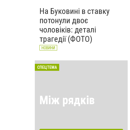
На Буковині в ставку
потонули двоє
чоловіків: деталі
трагедії (ФОТО)
НОВИНИ
СПЕЦТЕМА
Між рядків