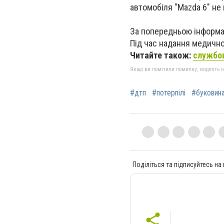
автомобіля
"
Mazda 6
"
не 
За попередньою інформац
Під час надання медично
Читайте також:
службов
Якщо ви помітили помилку, виділіть нео
#дтп
#потерпілі
#буковин
Поділіться та підписуйтесь на