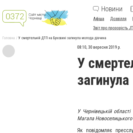
Новини
Афіша
Дозвілля
Звіт про прозорість JT
Головна
У смертельній ДТП на Буковині загинула молода дівчина
08:10, 30 вересня 2019 р.
У смерте
загинула
У Чернівецькій області
Магала Новоселицького 
Як повідомляє пресслу