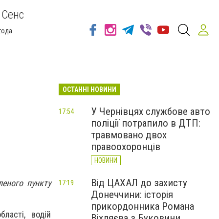
 Сенс
года
ОСТАННІ НОВИНИ
У Чернівцях службове авто
17:54
поліції потрапило в ДТП:
травмовано двох
правоохоронців
НОВИНИ
Від ЦАХАЛ до захисту
леного пункту
17:19
Донеччини: історія
прикордонника Романа
бласті
, водій
Віхляєва з Буковини