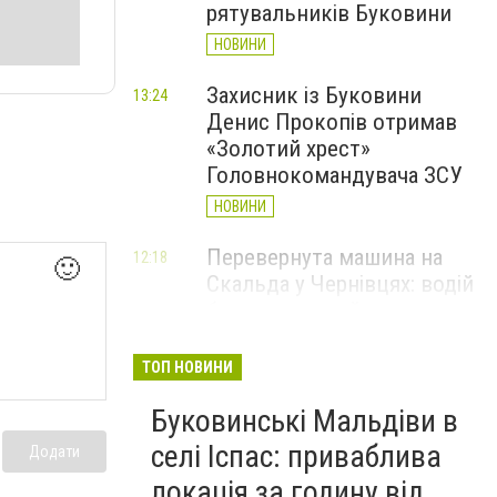
рятувальників Буковини
НОВИНИ
Захисник із Буковини
13:24
Денис Прокопів отримав
«Золотий хрест»
Головнокомандувача ЗСУ
НОВИНИ
Перевернута машина на
12:18
🙂
Скальда у Чернівцях: водій
був нетверезий
НОВИНИ
ТОП НОВИНИ
6 серпня у Чернівцях
11:19
Буковинські Мальдіви в
зафіксували новий
історичний температурний
селі Іспас: приваблива
Додати
максимум
локація за годину від