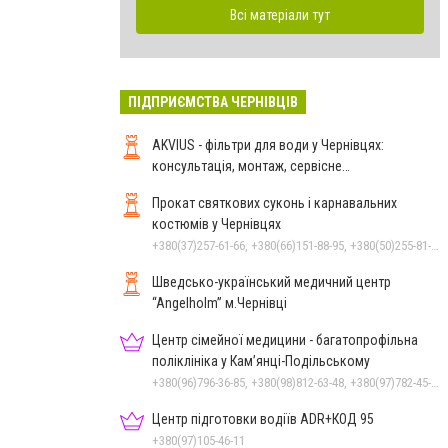
Всі матеріали тут
ПІДПРИЄМСТВА ЧЕРНІВЦІВ
AKVIUS - фільтри для води у Чернівцях:
консультація, монтаж, сервісне
обслуговування
Прокат святкових суконь і карнавальних
костюмів у Чернівцях
+380(37)257-61-66, +380(66)151-88-95, +380(50)255-81-16
Шведсько-український медичний центр
“Angelholm” м.Чернівці
Центр сімейної медицини - багатопрофільна
поліклініка у Кам’янці-Подільському
+380(96)796-36-85, +380(98)812-63-48, +380(97)782-45-70
Центр підготовки водіїв ADR+КОД 95
+380(97)105-46-11