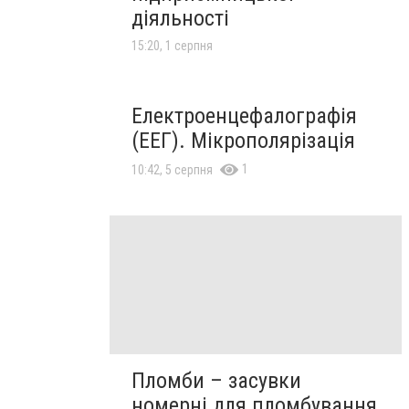
діяльності
15:20, 1 серпня
Електроенцефалографія
(ЕЕГ). Мікрополярізація
1
10:42, 5 серпня
Пломби – засувки
номерні для пломбування