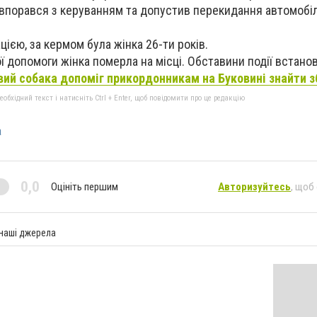
впорався з керуванням та допустив перекидання автомобіл
ією, за кермом була жінка 26-ти років.
ї допомоги жінка померла на місці. Обставини події встан
ий собака допоміг прикордонникам на Буковині знайти з
бхідний текст і натисніть Ctrl + Enter, щоб повідомити про це редакцію
а
0,0
Оцініть першим
Авторизуйтесь
, щоб
 наші джерела