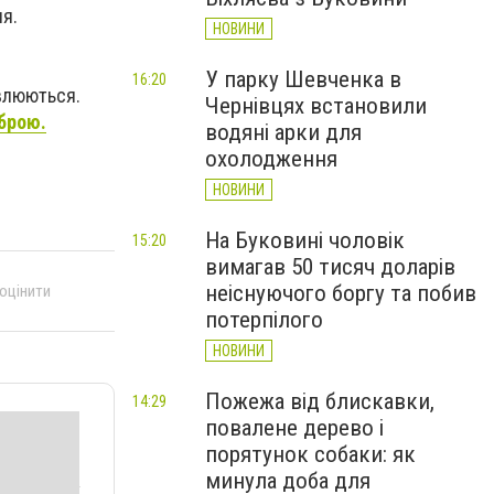
я.
НОВИНИ
У парку Шевченка в
16:20
овлюються.
Чернівцях встановили
брою.
водяні арки для
охолодження
НОВИНИ
На Буковині чоловік
15:20
вимагав 50 тисяч доларів
неіснуючого боргу та побив
 оцінити
потерпілого
НОВИНИ
Пожежа від блискавки,
14:29
повалене дерево і
порятунок собаки: як
минула доба для