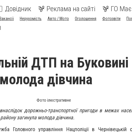
Довідник
Реклама на сайті
ГО Має
Вакансії
Нерухомість
Авто / Мото
Оголошення
Фотозвіти
По
I
льній ДТП на Буковині
 молода дівчина
Фото ілюстративне
 внаслідок дорожньо-транспортної пригоди в межах насе
району загинула молода дівчина.
жба Головного управління Нацполіції в Чернівецькій о