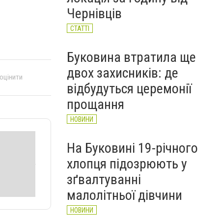
НОВИНИ
Чернівців
СТАТТІ
Буковина втратила ще
двох захисників: де
 оцінити
відбудуться церемонії
прощання
НОВИНИ
На Буковині 19-річного
хлопця підозрюють у
зґвалтуванні
малолітньої дівчини
НОВИНИ