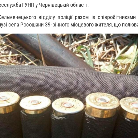
сслужба ГУНП у Чернівецькій області.
ельменецького відділу поліції разом із співробітниками
узі села Росошани 39-річного місцевого жителя, що полюв