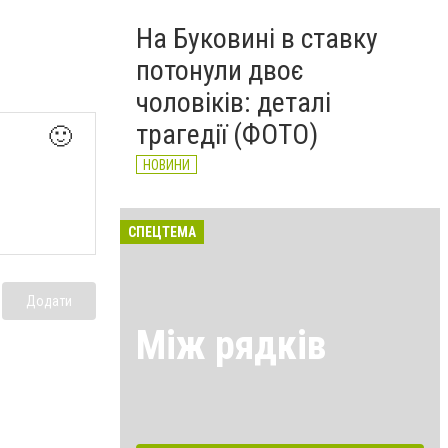
На Буковині в ставку
потонули двоє
чоловіків: деталі
трагедії (ФОТО)
🙂
НОВИНИ
СПЕЦТЕМА
Додати
Між рядків