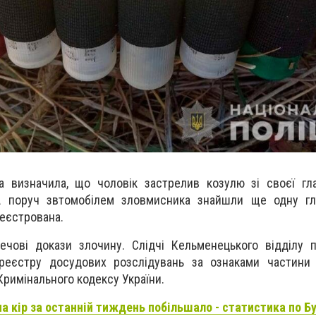
а визначила, що чоловік застрелив козулю зі своєї гл
А поруч звтомобілем зловмисника знайшли ще одну гл
реєстрована.
ечові докази злочину. Слідчі Кельменецького відділу п
реєстру досудових розслідувань за ознаками частини 
римінального кодексу України.
на кір за останній тиждень побільшало - статистика по Бу