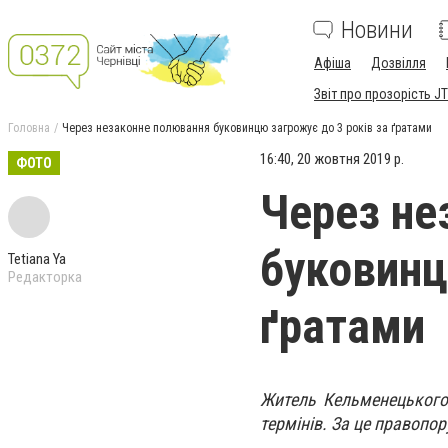
Новини
Афіша
Дозвілля
Звіт про прозорість JT
Головна
Через незаконне полювання буковинцю загрожує до 3 років за ґратами
16:40, 20 жовтня 2019 р.
ФОТО
Через не
буковинц
Tetiana Ya
Редакторка
ґратами
Житель Кельменецького
термінів. За це правопо