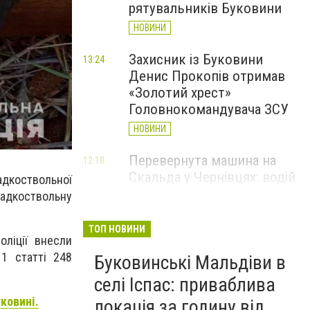
рятувальників Буковини
НОВИНИ
Захисник із Буковини
13:24
Денис Прокопів отримав
«Золотий хрест»
Головнокомандувача ЗСУ
НОВИНИ
Перевернута машина на
12:18
Скальда у Чернівцях: водій
адкоствольної
був нетверезий
адкоствольну
НОВИНИ
ТОП НОВИНИ
оліції внесли
6 серпня у Чернівцях
11:19
1 статті 248
Буковинські Мальдіви в
зафіксували новий
історичний температурний
селі Іспас: приваблива
максимум
ковині.
локація за годину від