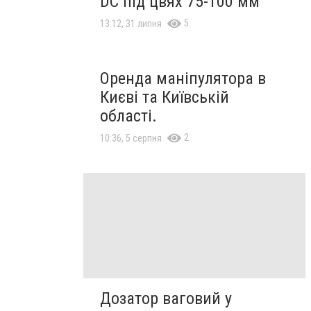
DC під цвях 75-100 мм
5
13:12, 31 липня
Оренда маніпулятора в
Києві та Київській
області.
2
10:36, 5 серпня
Дозатор ваговий у