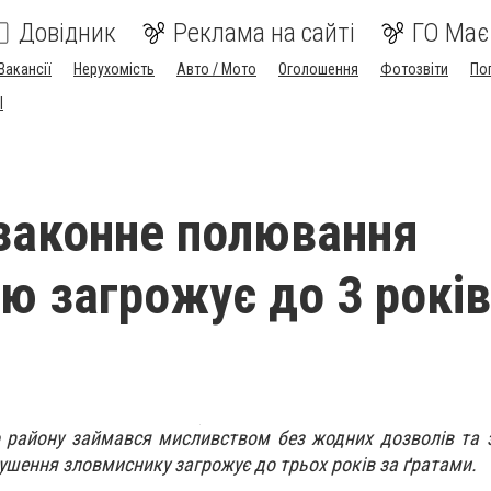
Довідник
Реклама на сайті
ГО Має
Вакансії
Нерухомість
Авто / Мото
Оголошення
Фотозвіти
По
I
законне полювання
ю загрожує до 3 років
 району займався мисливством без жодних дозволів та 
рушення зловмиснику загрожує до трьох років за ґратами.