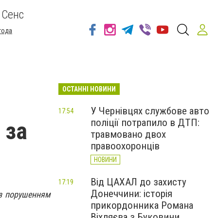
 Сенс
года
ОСТАННІ НОВИНИ
У Чернівцях службове авто
17:54
поліції потрапило в ДТП:
 за
травмовано двох
правоохоронців
НОВИНИ
Від ЦАХАЛ до захисту
17:19
Донеччини: історія
з порушенням
прикордонника Романа
Віхляєва з Буковини