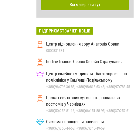
Всі матеріали тут
ПІДПРИЄМСТВА ЧЕРНІВЦІВ
Центр відновлення зору Анатолія Совви
0800331331
hotline.finance: Сервіс Онлайн Страхування
Центр сімейної медицини - багатопрофільна
поліклініка у Кам’янці-Подільському
+380(96)796-36-85, +380(98)812-63-48, +380(97)782-45-70
Прокат святкових суконь і карнавальних
костюмів у Чернівцях
+380(50)255-81-16, +380(66)151-88-95, +380(37)257-61-66
Система сповіщення населення
+380(67)350-44-68, +380(67)340-49-59