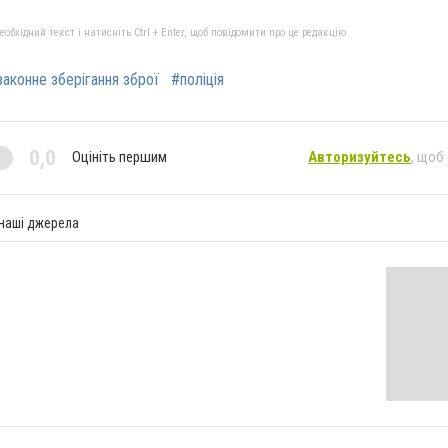
бхідний текст і натисніть Ctrl + Enter, щоб повідомити про це редакцію
аконне зберігання зброї
#поліція
0,0
Оцініть першим
Авторизуйтесь
, щоб
 наші джерела