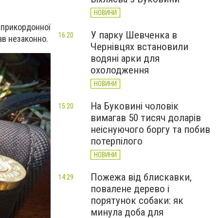
НОВИНИ
 прикордонної
У парку Шевченка в
16:20
ав незаконно.
Чернівцях встановили
водяні арки для
охолодження
НОВИНИ
На Буковині чоловік
15:20
вимагав 50 тисяч доларів
неіснуючого боргу та побив
потерпілого
НОВИНИ
Пожежа від блискавки,
14:29
повалене дерево і
порятунок собаки: як
минула доба для