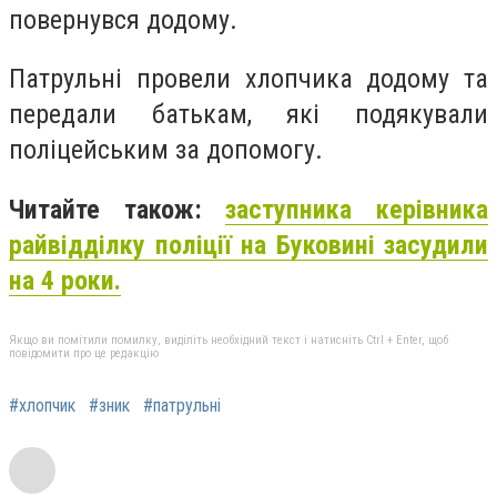
повернувся додому.
Патрульні провели хлопчика додому та
передали батькам, які подякували
поліцейським за допомогу.
Читайте також:
заступника керівника
райвідділку поліції на Буковині засудили
на 4 роки.
Якщо ви помітили помилку, виділіть необхідний текст і натисніть Ctrl + Enter, щоб
повідомити про це редакцію
#хлопчик
#зник
#патрульні