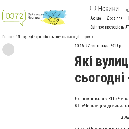
Новини
Афіша
Дозвілля
Звіт про прозорість JT
Головна
Які вулиці Чернівців ремонтують сьогодні - перелік
10:16, 27 листопада 2019 р.
Які вули
сьогодні 
Як
повідомляє КП «Черні
КП «Чернівціводок
з л
н/ст. «Очерет» – витік н