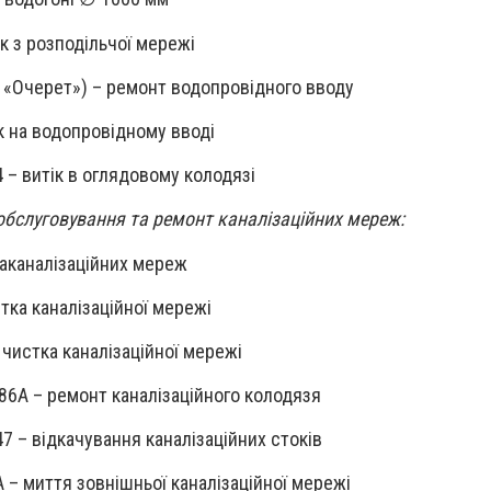
ік з розподільчої мережі
. «Очерет») – ремонт
водопровідного вводу
ік на водопровідному вводі
4 – витік в оглядовому колодязі
обслуговування та ремонт каналізаційних мереж:
а
каналізаційних мереж
тка каналізаційної мережі
 чистка каналізаційної мережі
86А – ремонт каналізаційного колодязя
47 – відкачування каналізаційних стоків
3А – миття зовнішньої каналізаційної мережі