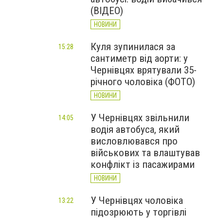
(ВІДЕО)
НОВИНИ
Куля зупинилася за
15:28
сантиметр від аорти: у
Чернівцях врятували 35-
річного чоловіка (ФОТО)
НОВИНИ
У Чернівцях звільнили
14:05
водія автобуса, який
висловлювався про
військових та влаштував
конфлікт із пасажирами
НОВИНИ
У Чернівцях чоловіка
13:22
підозрюють у торгівлі