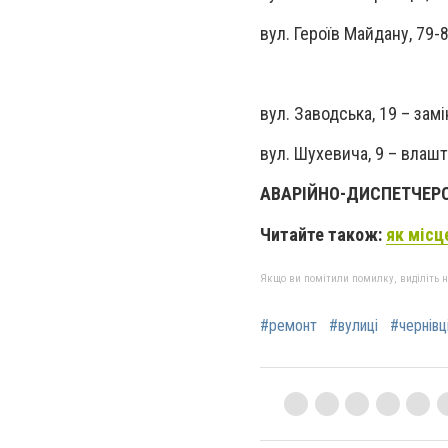
вул. Героїв Майдану, 79-
вул.
Заводська, 19 – зам
вул. Шухевича, 9 – влаш
АВАРІЙНО-ДИСПЕТЧЕРСЬ
Читайте також:
як місц
Якщо ви помітили помилку, виділіть нео
#ремонт
#вулиці
#чернівц