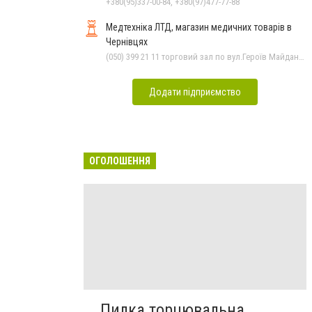
+380(95)337-00-84, +380(97)477-77-88
Медтехніка ЛТД, магазин медичних товарів в
Чернівцях
(050) 399 21 11 торговий зал по вул.Героїв Майдану, (0372) 55-56-16, (0372) 52 54 50 "Медтехніка" вул.Головна,16, (0372) 52 01 48 "Оптика" вул. Головна,29, (0372) 52 35 24 "Оптика" вул.Героїв Майдану,12
Додати підприємство
ОГОЛОШЕННЯ
Пилка торцювальна