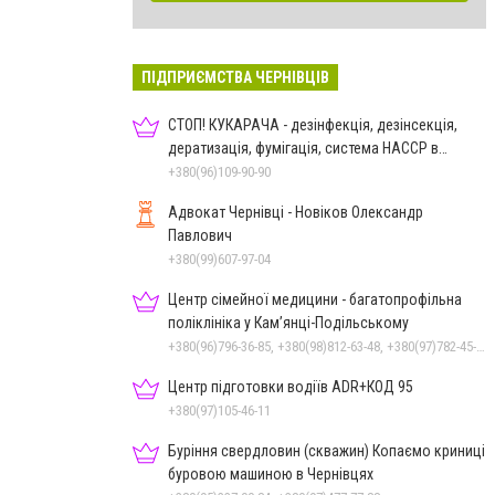
ПІДПРИЄМСТВА ЧЕРНІВЦІВ
СТОП! КУКАРАЧА - дезінфекція, дезінсекція,
дератизація, фумігація, система HACCP в
Чернівцях
+380(96)109-90-90
Адвокат Чернівці - Новіков Олександр
Павлович
+380(99)607-97-04
Центр сімейної медицини - багатопрофільна
поліклініка у Кам’янці-Подільському
+380(96)796-36-85, +380(98)812-63-48, +380(97)782-45-70
Центр підготовки водіїв ADR+КОД 95
+380(97)105-46-11
Буріння свердловин (скважин) Копаємо криниці
буровою машиною в Чернівцях