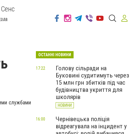
 Сенс
года
ОСТАННІ НОВИНИ
ть
Голову сільради на
17:22
Буковині судитимуть через
15 млн грн збитків під час
будівництва укриття для
школярів
ними службами
НОВИНИ
дресами:
Чернівецька поліція
16:00
відреагувала на інцидент у
автобусі: водій вибачився