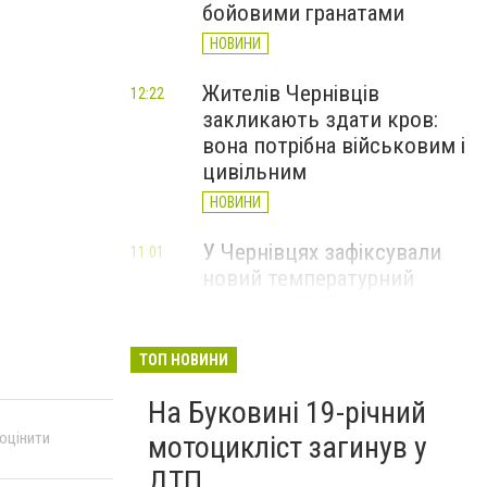
бойовими гранатами
НОВИНИ
Жителів Чернівців
12:22
закликають здати кров:
вона потрібна військовим і
цивільним
НОВИНИ
У Чернівцях зафіксували
11:01
новий температурний
рекорд з 2017 року
НОВИНИ
ТОП НОВИНИ
Через спеку у Чернівецькій
10:06
На Буковині 19-річний
області обмежили рух
великовагового транспорту
 оцінити
мотоцикліст загинув у
НОВИНИ
ДТП