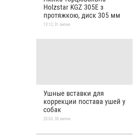
Holzstar KGZ 305E з
протяжкою, диск 305 мм
13:12, 31 липня
Ушные вставки для
коррекции постава ушей у
собак
20:03, 30 липня