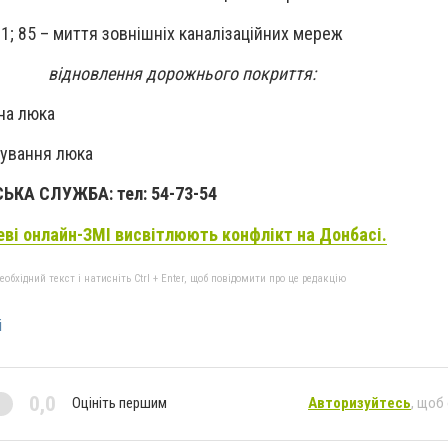
81; 85 – миття зовнішніх каналізаційних мереж
відновлення дорожнього покриття:
іна люка
тування люка
КА СЛУЖБА: тел: 54-73-54
еві онлайн-ЗМІ висвітлюють конфлікт на Донбасі.
бхідний текст і натисніть Ctrl + Enter, щоб повідомити про це редакцію
і
0,0
Оцініть першим
Авторизуйтесь
, щоб