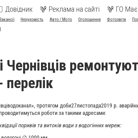
Довідник
Реклама на сайті
ГО Має
Вакансії
Нерухомість
Авто / Мото
Оголошення
Фотозвіти
По
I
ці Чернівців ремонтую
- перелік
вціводоканал», п
ротягом доби
2
7
листопада
201
9
р. аварій
анал» проводитимуться роботи за такими а
іквідації поривів та витоків води з водогінних мереж:
а водогоні
∅
1000 мм