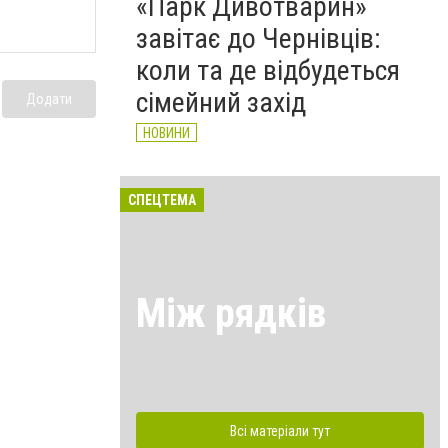
«Парк Дивотварин»
завітає до Чернівців:
коли та де відбудеться
сімейний захід
Додати
НОВИНИ
СПЕЦТЕМА
Між рядків
Всі матеріали тут