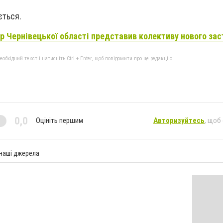
ється.
р Чернівецької області представив колективу нового зас
бхідний текст і натисніть Ctrl + Enter, щоб повідомити про це редакцію
0,0
Оцініть першим
Авторизуйтесь
, щоб
 наші джерела