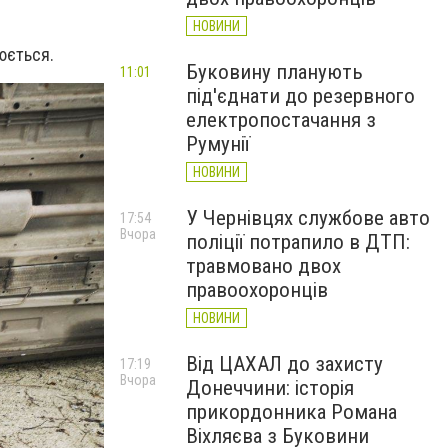
НОВИНИ
юється.
Буковину планують
11:01
під'єднати до резервного
електропостачання з
Румунії
НОВИНИ
У Чернівцях службове авто
17:54
Вчора
поліції потрапило в ДТП:
травмовано двох
правоохоронців
НОВИНИ
Від ЦАХАЛ до захисту
17:19
Вчора
Донеччини: історія
прикордонника Романа
Віхляєва з Буковини