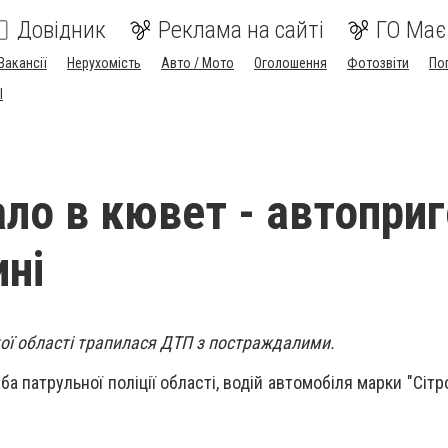
Довідник
Реклама на сайті
ГО Має
Вакансії
Нерухомість
Авто / Мото
Оголошення
Фотозвіти
По
I
ало в кювет - автопри
ині
кої області трапилася ДТП з постраждалими.
а патрульної поліції області, водій автомобіля марки "Сіт