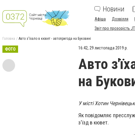
Новини
Афіша
Дозвілля
Звіт про прозорість JT
Головна
Авто з'їхало в кювет - автопригода на Буковині
16:42, 29 листопада 2019 р.
ФОТО
Авто з'їх
на Буков
У місті Хотин Чернівець
Як повідомляє пресслужб
з'їзд в кювет.