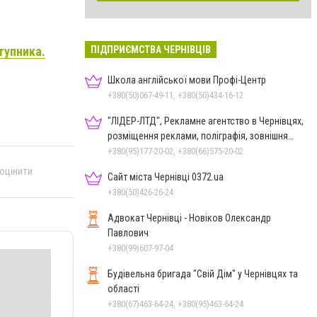
ПІДПРИЄМСТВА ЧЕРНІВЦІВ
тупника.
Школа англійської мови Профі-Центр
+380(50)067-49-11, +380(50)434-16-12
"ЛІДЕР-ЛТД", Рекламне агентство в Чернівцях,
розміщення реклами, поліграфія, зовнішня
реклама
+380(95)177-20-02, +380(66)575-20-02
 оцінити
Сайт міста Чернівці 0372.ua
+380(50)426-26-24
Адвокат Чернівці - Новіков Олександр
Павлович
+380(99)607-97-04
Будівельна бригада "Свій Дім" у Чернівцях та
області
+380(67)463-64-24, +380(95)463-64-24