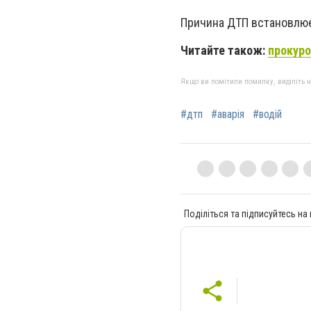
Причина ДТП встановлю
Читайте також:
прокуро
Якщо ви помітили помилку, виділіть нео
#дтп
#аварія
#водій
Поділіться та підписуйтесь на