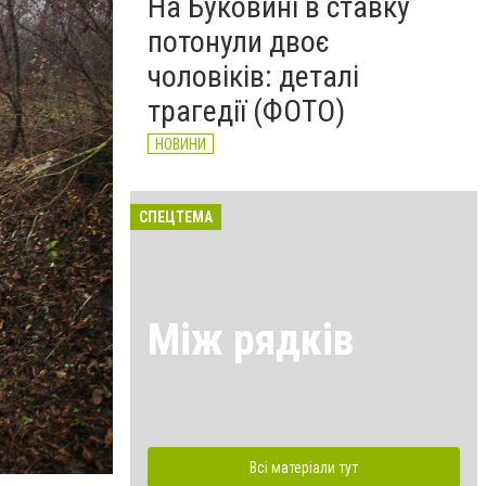
На Буковині в ставку
потонули двоє
чоловіків: деталі
трагедії (ФОТО)
НОВИНИ
СПЕЦТЕМА
Між рядків
Всі матеріали тут