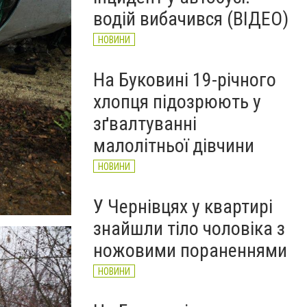
рятувальників Буковини
водій вибачився (ВІДЕО)
НОВИНИ
НОВИНИ
На Буковині 19-річного
хлопця підозрюють у
зґвалтуванні
малолітньої дівчини
НОВИНИ
У Чернівцях у квартирі
знайшли тіло чоловіка з
ножовими пораненнями
НОВИНИ