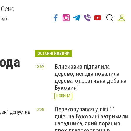
 Сенс
года
ОСТАННІ НОВИНИ
года
Блискавка підпалила
13:52
дерево, негода повалила
дерева: оперативна доба на
Буковині
НОВИНИ
Переховувався у лісі 11
12:28
роен" допустив
днів: на Буковині затримали
нападника, який поранив
двох правоохоронців