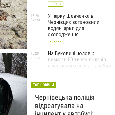
НОВИНИ
У парку Шевченка в
16:20
Вчора
Чернівцях встановили
водяні арки для
охолодження
НОВИНИ
На Буковині чоловік
15:20
Вчора
вимагав 50 тисяч доларів
неіснуючого боргу та побив
потерпілого
НОВИНИ
ТОП НОВИНИ
Пожежа від блискавки,
14:29
Вчора
Чернівецька поліція
повалене дерево і
порятунок собаки: як
відреагувала на
минула доба для
інцидент у автобусі: