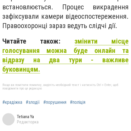
встановлюється. Процес викрадення
зафіксували камери відеоспостереження.
Правоохоронці зараз ведуть слідчі дії.
Читайте також:
змінити місце
голосування можна буде онлайн та
відразу на два тури - важливе
буковинцям.
Якщо ви помітили помилку, виділіть необхідний текст і натисніть Ctrl + Enter, щоб
повідомити про це редакцію
#крадіжка
#злодії
#порушення
#поліція
Tetiana Ya
Редакторка