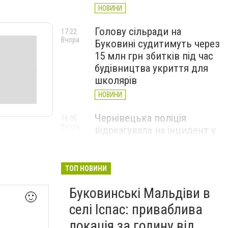
НОВИНИ
Голову сільради на
17:22
Вчора
Буковині судитимуть через
15 млн грн збитків під час
будівництва укриття для
школярів
НОВИНИ
Чернівецька поліція
16:00
Вчора
відреагувала на інцидент у
автобусі: водій вибачився
(ВІДЕО)
ТОП НОВИНИ
НОВИНИ
Буковинські Мальдіви в
Куля зупинилася за
15:28
🙂
Вчора
сантиметр від аорти: у
селі Іспас: приваблива
Чернівцях врятували 35-
локація за годину від