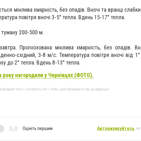
ується м
інлива хмарність, без опадів. Вночі та вранці слабки
ература повітря вночі 3-5° тепла. Вдень 15-17° тепла.
 туману 200-500 м.
автра. Прогнозована м
інлива хмарність, без опадів. Вн
вденно-східний, 3-8 м/с. Температура повітря вночі від 1
озу до 2° тепла. Вдень 8-13° тепла.
в року нагородили у Чернівцях (ФОТО).
бхідний текст і натисніть Ctrl + Enter, щоб повідомити про це редакцію
0,0
Оцініть першим
Авторизируйтесь
, ч