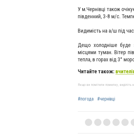
У м.Чернівці також очік
південний, 3-8 м/с. Темп
Видимість на а/ш під час
Дещо холодніше буде з
місцями туман. Вiтер пі
тепла, в горах від 3° мор
Читайте також:
вчителі
Якщо ви помітили помилку, виділіть нео
#погода
#чернівці