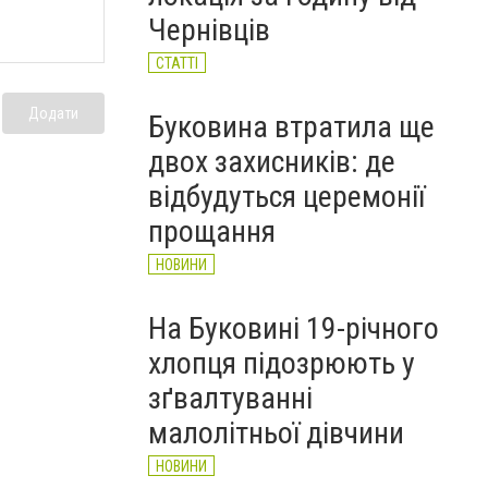
річного чоловіка (ФОТО)
Чернівців
НОВИНИ
СТАТТІ
Додати
Буковина втратила ще
двох захисників: де
відбудуться церемонії
прощання
НОВИНИ
На Буковині 19-річного
хлопця підозрюють у
зґвалтуванні
малолітньої дівчини
НОВИНИ