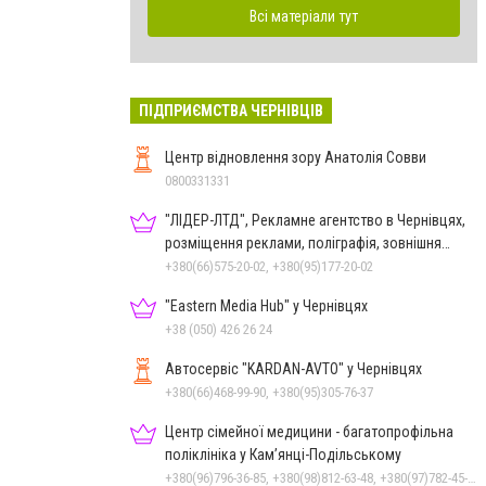
Всі матеріали тут
ПІДПРИЄМСТВА ЧЕРНІВЦІВ
Центр відновлення зору Анатолія Совви
0800331331
"ЛІДЕР-ЛТД", Рекламне агентство в Чернівцях,
розміщення реклами, поліграфія, зовнішня
реклама
+380(66)575-20-02, +380(95)177-20-02
"Eastern Media Hub" у Чернівцях
+38 (050) 426 26 24
Автосервіс "KARDAN-AVTO" у Чернівцях
+380(66)468-99-90, +380(95)305-76-37
Центр сімейної медицини - багатопрофільна
поліклініка у Кам’янці-Подільському
+380(96)796-36-85, +380(98)812-63-48, +380(97)782-45-70