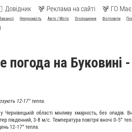
Довідник
Реклама на сайті
ГО Має
Вакансії
Нерухомість
Авто / Мото
Оголошення
Фотозвіти
По
I
е погода на Буковині -
озують 12-17° тепла.
у Чернівецькій області м
інливу хмарність, без опадів. В
ер південний, 3-8 м/с. Температура повітря вночі 0-5° тепл
день 12-17° тепла.