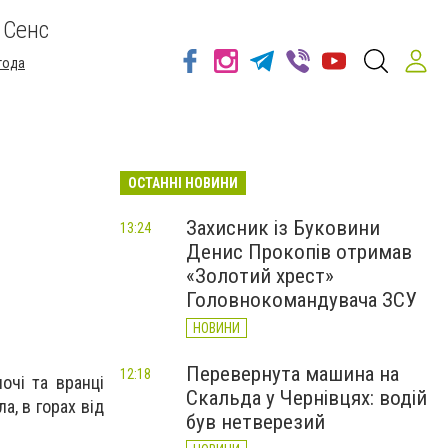
 Сенс
года
ОСТАННІ НОВИНИ
Захисник із Буковини
13:24
Денис Прокопів отримав
«Золотий хрест»
Головнокомандувача ЗСУ
НОВИНИ
Перевернута машина на
12:18
ночі та вранці
Скальда у Чернівцях: водій
а, в горах від
був нетверезий