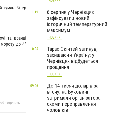
НОВИНИ
й туман. Вiтер
6 серпня у Чернівцях
11:19
зафіксували новий
історичний температурний
максимум
НОВИНИ
очі та вранці
° морозу до 4°
Тарас Скінтей загинув,
10:04
захищаючи Україну: у
Чернівцях відбудеться
прощання
НОВИНИ
До 14 тисяч доларів за
09:06
втечу: на Буковині
затримали організатора
тобы оценить
схеми переправлення
чоловіків