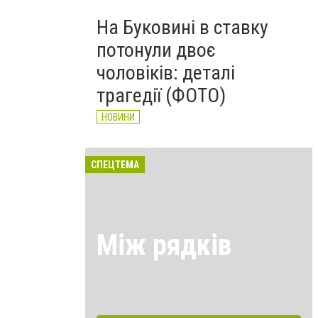
На Буковині в ставку
потонули двоє
чоловіків: деталі
трагедії (ФОТО)
НОВИНИ
СПЕЦТЕМА
Між рядків