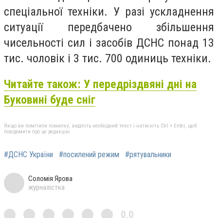
спеціальної техніки. У разі ускладнення
ситуації передбачено збільшення
чисельності сил і засобів ДСНС понад 13
тис. чоловік і 3 тис. 700 одиниць техніки.
Читайте також: У передріздвяні дні на
Буковині буде сніг
Якщо ви помітили помилку, виділіть необхідний текст і натисніть Ctrl + Enter, щоб
повідомити про це редакцію
#ДСНС України
#посилений режим
#рятувальники
Соломія Ярова
журналістка
0,0