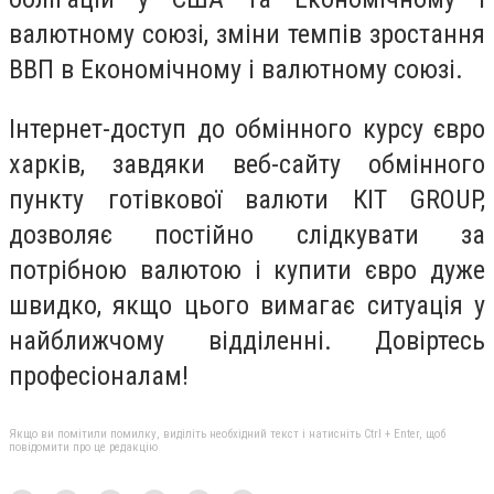
валютному союзі, зміни темпів зростання
ВВП в Економічному і валютному союзі.
Інтернет-доступ до обмінного курсу євро
харків, завдяки веб-сайту обмінного
пункту готівкової валюти КІТ GROUP,
дозволяє постійно слідкувати за
потрібною валютою і купити євро дуже
швидко, якщо цього вимагає ситуація у
найближчому відділенні. Довіртесь
професіоналам!
Якщо ви помітили помилку, виділіть необхідний текст і натисніть Ctrl + Enter, щоб
повідомити про це редакцію