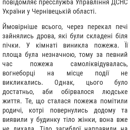
повідомляє пресслужба Управління ДСНС
України у Чернівецькій області.
Ймовірніше всього, через перекал печі
зайнялись дрова, які були складені біля
пічки. У кімнаті виникла пожежа. Її
площа була незначною, тому за певний
час пожежа самоліквідувалась,
вогнеборці на місце події не
викликались. Однак, цього було
достатньо, аби обірвалося людське
життя. Те, що сталася пожежа помітили
родичі, котрі повернулись додому та
виявили у будинку тіло жінки, вона вже
не дихала. Тіло загиблої направили на