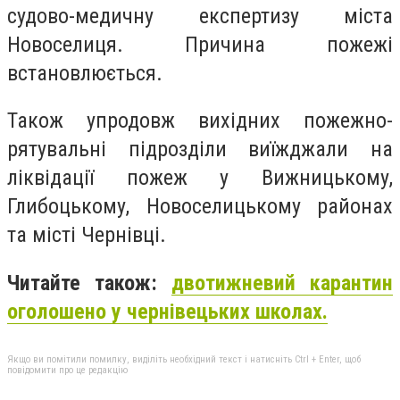
судово-медичну експертизу міста
Новоселиця. Причина пожежі
встановлюється.
Також упродовж вихідних пожежно-
рятувальні підрозділи виїжджали на
ліквідації пожеж у Вижницькому,
Глибоцькому, Новоселицькому районах
та місті Чернівці.
Читайте також:
двотижневий карантин
оголошено у чернівецьких школах.
Якщо ви помітили помилку, виділіть необхідний текст і натисніть Ctrl + Enter, щоб
повідомити про це редакцію