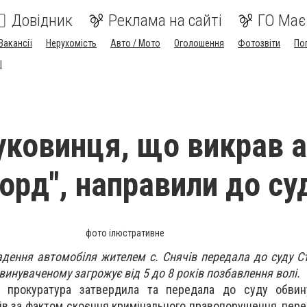
Довідник
Реклама на сайті
ГО Має
Вакансії
Нерухомість
Авто / Мото
Оголошення
Фотозвіти
По
I
уковинця, що викрав 
орд", направили до су
фото ілюстративне
дення автомобіля жителем с. Снячів передала до суду 
винуваченому загрожує від 5 до 8 років позбавлення волі.
а прокуратура затвердила та передала до суду обвин
ів за фактом скоєння кримінального правопорушення, пере