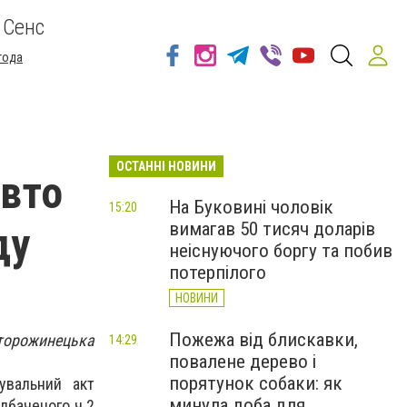
 Сенс
года
ОСТАННІ НОВИНИ
авто
На Буковині чоловік
15:20
вимагав 50 тисяч доларів
ду
неіснуючого боргу та побив
потерпілого
НОВИНИ
Пожежа від блискавки,
Сторожинецька
14:29
повалене дерево і
порятунок собаки: як
увальний акт
минула доба для
дбаченого ч.2