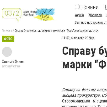
Новини
Афіша
Дозвілля
Звіт про прозорість JT
Головна
Справу буковинця, що викрав авто марки "Форд", направили до суду
11:50, 4 лютого 2020 р.
ФОТО
Справу б
марки "Ф
Соломія Ярова
журналістка
Справу за фактом викра
місцева прокуратура. Об
Сторожинецька місцев
відносно жителя с. Сняч