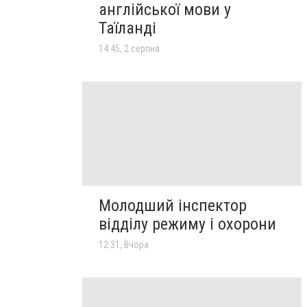
англійської мови у
Таїланді
14:45, 2 серпня
Молодший інспектор
відділу режиму і охорони
12:31, Вчора