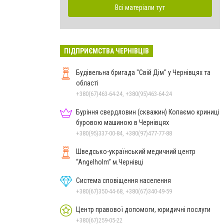
Всі матеріали тут
ПІДПРИЄМСТВА ЧЕРНІВЦІВ
Будівельна бригада "Свій Дім" у Чернівцях та
області
+380(67)463-64-24, +380(95)463-64-24
Буріння свердловин (скважин) Копаємо криниці
буровою машиною в Чернівцях
+380(95)337-00-84, +380(97)477-77-88
Шведсько-український медичний центр
“Angelholm” м.Чернівці
Система сповіщення населення
+380(67)350-44-68, +380(67)340-49-59
Центр правової допомоги, юридичні послуги
+380(67)259-05-22