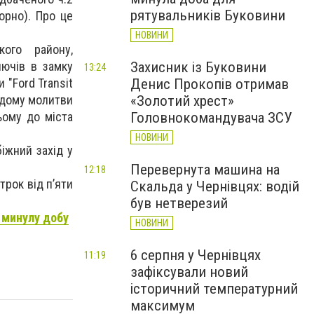
рятувальників Буковини
орно). Про це
НОВИНИ
ого району,
лючів в замку
Захисник із Буковини
13:24
"Ford Transit
Денис Прокопів отримав
 дому молитви
«Золотий хрест»
ьому до міста
Головнокомандувача ЗСУ
НОВИНИ
іжний захід у
Перевернута машина на
12:18
трок від п’яти
Скальда у Чернівцях: водій
був нетверезий
а минулу добу
НОВИНИ
6 серпня у Чернівцях
11:19
зафіксували новий
історичний температурний
максимум