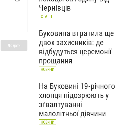
будівництва укриття для
Чернівців
школярів
НОВИНИ
СТАТТІ
Буковина втратила ще
двох захисників: де
Додати
відбудуться церемонії
прощання
НОВИНИ
На Буковині 19-річного
хлопця підозрюють у
зґвалтуванні
малолітньої дівчини
НОВИНИ