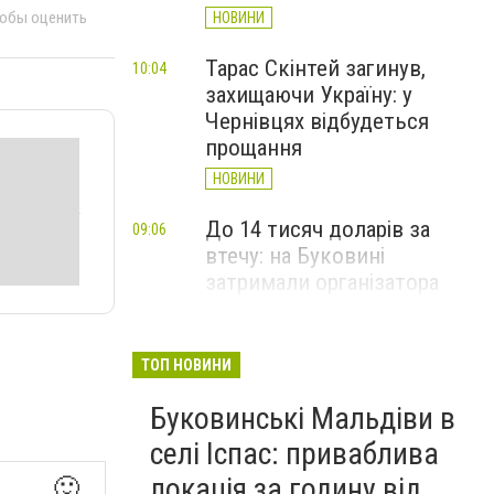
тобы оценить
НОВИНИ
Тарас Скінтей загинув,
10:04
захищаючи Україну: у
Чернівцях відбудеться
прощання
НОВИНИ
До 14 тисяч доларів за
09:06
втечу: на Буковині
затримали організатора
схеми переправлення
чоловіків
ТОП НОВИНИ
НОВИНИ
Буковинські Мальдіви в
Голову сільради на
17:22
Вчора
Буковині судитимуть через
селі Іспас: приваблива
15 млн грн збитків під час
локація за годину від
🙂