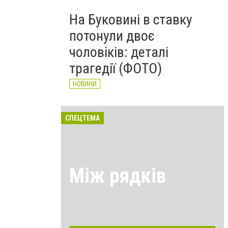
На Буковині в ставку
потонули двоє
чоловіків: деталі
трагедії (ФОТО)
НОВИНИ
СПЕЦТЕМА
Між рядків