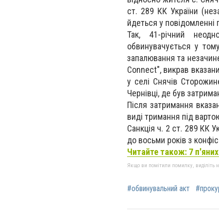
ст. 289 КК України (не
йдеться у повідомленні
Так, 41-річний неод
обвинувачується у тому
запалювання та незачине
Connect", викрав вказан
у селі Снячів Сторожин
Чернівці, де був затрима
Після затримання вказа
виді тримання під вартою
Санкція ч. 2 ст. 289 КК 
до восьми років з конфіс
Читайте також: 7 п'яних
Якщо ви помітили помилку, виділіть нео
#обвинувальний акт
#проку