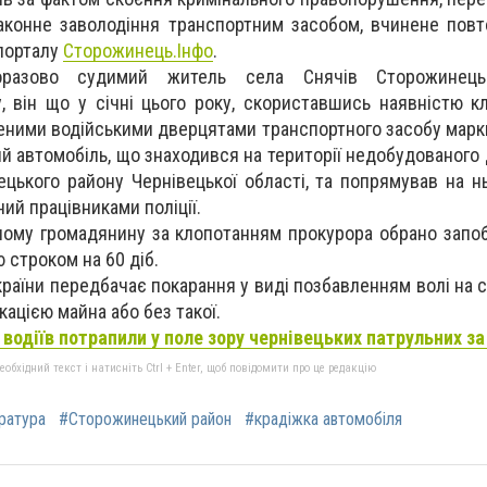
законне заволодіння транспортним засобом, вчинене повт
 порталу
Сторожинець.Інфо
.
норазово судимий житель села Снячів Сторожинецьк
, він що у січні цього року, скориставшись наявністю к
ними водійськими дверцятами транспортного засобу марки 
ий автомобіль, що знаходився на території недобудованого
ецького району Чернівецької області, та попрямував на н
ний працівниками поліції.
ному громадянину за клопотанням прокурора обрано запоб
 строком на 60 діб.
України передбачає покарання у виді позбавленням волі на с
кацією майна або без такої.
 водіїв потрапили у поле зору чернівецьких патрульних з
бхідний текст і натисніть Ctrl + Enter, щоб повідомити про це редакцію
ратура
#Сторожинецький район
#крадіжка автомобіля