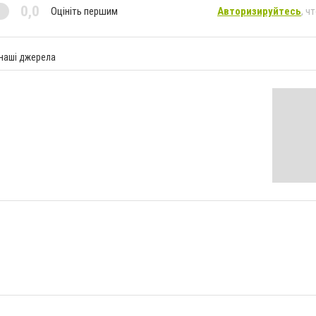
0,0
Оцініть першим
Авторизируйтесь
, ч
 наші джерела