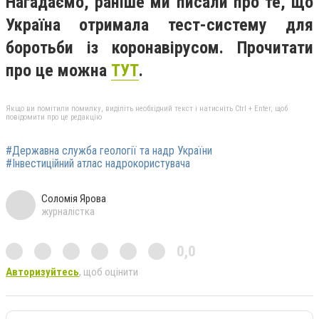
Нагадаємо, раніше ми писали про те, що
Україна отримала тест-систему для
боротьби із коронавірусом. Прочитати
про це можна
ТУТ
.
Якщо ви помітили помилку, виділіть необхідний текст і натисніть Ctrl + Enter, щоб
повідомити про це редакцію
#Державна служба геології та надр України
#Інвестиційний атлас надрокористувача
Соломія Ярова
журналістка
0,0
Авторизуйтесь
, щоб оцінити