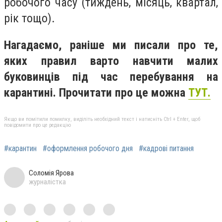
робочого часу (тиждень, місяць, квартал,
рік тощо).
Нагадаємо, раніше ми писали про те,
яких правил варто навчити малих
буковинців під час перебування на
карантині. Прочитати про це можна
ТУТ.
Якщо ви помітили помилку, виділіть необхідний текст і натисніть Ctrl + Enter, щоб
повідомити про це редакцію
#карантин
#оформлення робочого дня
#кадрові питання
Соломія Ярова
журналістка