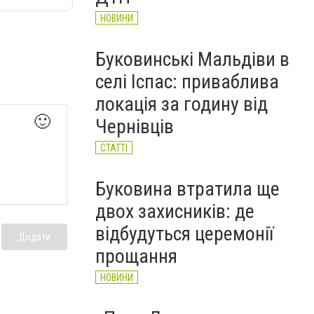
НОВИНИ
Буковинські Мальдіви в
селі Іспас: приваблива
локація за годину від
🙂
Чернівців
СТАТТІ
Буковина втратила ще
двох захисників: де
відбудуться церемонії
Додати
прощання
НОВИНИ