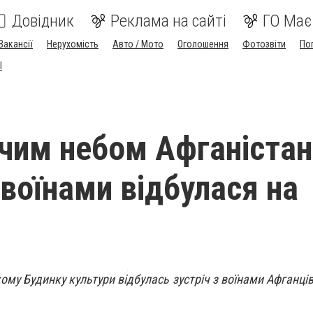
Довідник
Реклама на сайті
ГО Має
Вакансії
Нерухомість
Авто / Мото
Оголошення
Фотозвіти
По
I
ячим небом Афганістан
 воїнами відбулася на
му Будинку культури відбулась зустріч з воїнами Афганців