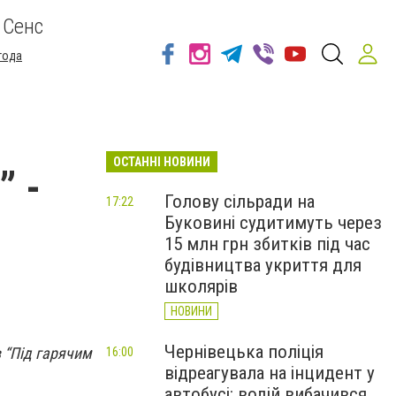
 Сенс
года
ОСТАННІ НОВИНИ
” -
Голову сільради на
17:22
Буковині судитимуть через
15 млн грн збитків під час
будівництва укриття для
школярів
НОВИНИ
Чернівецька поліція
 “Під гарячим
16:00
відреагувала на інцидент у
автобусі: водій вибачився