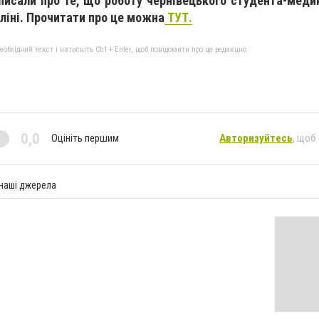
писали про те, що роботу чернівецького студента-меди
ліні. Прочитати про це можна
ТУТ.
бхідний текст і натисніть Ctrl + Enter, щоб повідомити про це редакцію
0,0
Оцініть першим
Авторизуйтесь
, щоб
 наші джерела