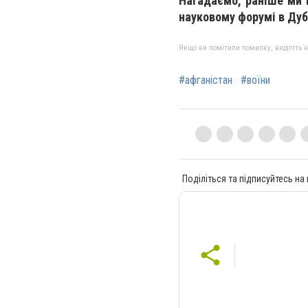
Нагадаємо, раніше ми 
науковому форумі в Дуб
Якщо ви помітили помилку, виділіть нео
#афганістан
#воїни
Поділіться та підписуйтесь на