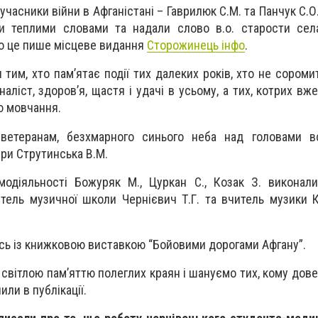
учасники війни в Афганістані – Гаврилюк С.М. та Панчук С.О
ли теплими словами та надали слово в.о. старости сел
ро це пише місцеве видання
Сторожинець інфо
.
 тим, хто пам’ятає події тих далеких років, хто не сором
наліст, здоров’я, щастя і удачі в усьому, а тих, котрих в
ю мовчання.
 ветеранам, безхмарного синього неба над головами в
ури Струтинська В.М.
одіяльності Божуряк М., Цуркан С., Козак З. виконали
итель музичної школи Чернієвич Т.Г. та вчитель музики 
сь із книжковою виставкою “Бойовими дорогами Афгану”.
світлою пам’яттю полеглих краян і шануємо тих, кому дов
или в публікації.