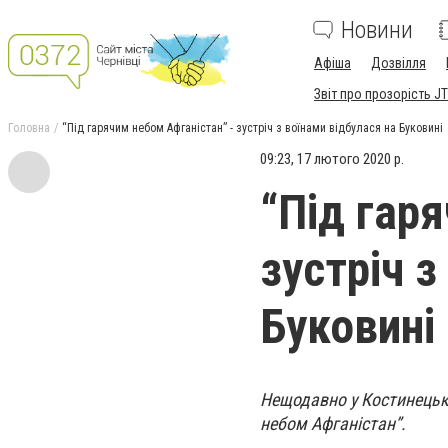
Новини
Афіша
Дозвілля
Звіт про прозорість JT
Головна
“Під гарячим небом Афганістан” - зустріч з воїнами відбулася на Буковині
09:23, 17 лютого 2020 р.
“Під гар
зустріч з
Буковині
Нещодавно у Костинецько
небом Афганістан”.