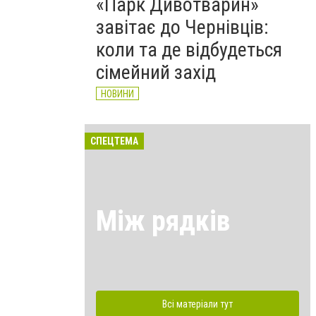
«Парк Дивотварин»
завітає до Чернівців:
коли та де відбудеться
сімейний захід
НОВИНИ
СПЕЦТЕМА
Між рядків
Всі матеріали тут