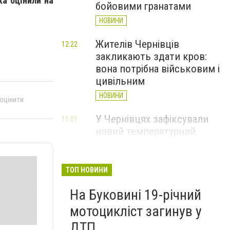
ка оцінили на
бойовими гранатами
НОВИНИ
Жителів Чернівців
12:22
закликають здати кров:
вона потрібна військовим і
цивільним
НОВИНИ
 оцінити
У Чернівцях зафіксували
11:01
новий температурний
рекорд з 2017 року
НОВИНИ
ТОП НОВИНИ
Через спеку у Чернівецькій
10:06
На Буковині 19-річний
області обмежили рух
великовагового транспорту
мотоцикліст загинув у
НОВИНИ
ДТП