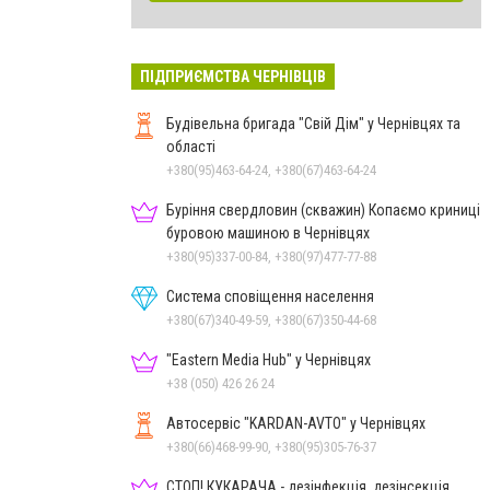
ПІДПРИЄМСТВА ЧЕРНІВЦІВ
Будівельна бригада "Свій Дім" у Чернівцях та
області
+380(95)463-64-24, +380(67)463-64-24
Буріння свердловин (скважин) Копаємо криниці
буровою машиною в Чернівцях
+380(95)337-00-84, +380(97)477-77-88
Система сповіщення населення
+380(67)340-49-59, +380(67)350-44-68
"Eastern Media Hub" у Чернівцях
+38 (050) 426 26 24
Автосервіс "KARDAN-AVTO" у Чернівцях
+380(66)468-99-90, +380(95)305-76-37
СТОП! КУКАРАЧА - дезінфекція, дезінсекція,