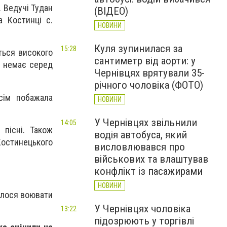
. Ведучі Тудан
(ВІДЕО)
а Костинці с.
НОВИНИ
Куля зупинилася за
15:28
иться високого
сантиметр від аорти: у
же немає серед
Чернівцях врятували 35-
річного чоловіка (ФОТО)
сім побажала
НОВИНИ
У Чернівцях звільнили
14:05
 пісні. Також
водія автобуса, який
Костинецького
висловлювався про
військових та влаштував
конфлікт із пасажирами
НОВИНИ
елося воювати
У Чернівцях чоловіка
13:22
підозрюють у торгівлі