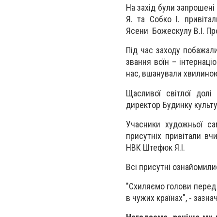
На захід були запрошені 
Я. та Собко І. привіта
Ясени Божескулу В.І. П
Під час заходу побажали
звання воїн – інтернаціо
нас, вшанували хвилино
Щасливої світлої долі
директор Будинку культ
Учасники художньої сам
присутніх привітали вч
НВК Штефюк Я.І.
Всі присутні ознайомили
"Схиляємо голови перед 
в чужих країнах", - зазнач