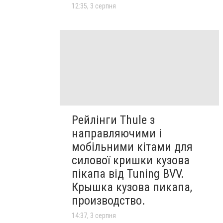
12:35, 3 серпня
Рейлінги Thule з
направляючими і
мобільними кітами для
силової кришки кузова
пікапа від Tuning BVV.
Крышка кузова пикапа,
производство.
14:37, 3 серпня