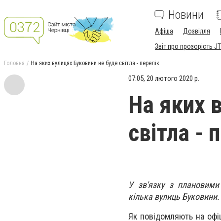
Новини
Афіша
Дозвілля
Звіт про прозорість JT
Головна
На яких вулицях Буковини не буде світла - перелік
07:05, 20 лютого 2020 р.
На яких 
світла - 
У зв'язку з плановими
кілька вулиць Буковини.
Як повідомляють на офіц