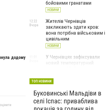
бойовими гранатами
НОВИНИ
Жителів Чернівців
12:22
Вчора
закликають здати кров:
вона потрібна військовим і
цивільним
НОВИНИ
У Чернівцях зафіксували
рнула додому
11:01
Вчора
новий температурний
рекорд з 2017 року
НОВИНИ
ТОП НОВИНИ
Через спеку у Чернівецькій
10:06
Вчора
Буковинські Мальдіви в
області обмежили рух
великовагового транспорту
селі Іспас: приваблива
 оцінити
НОВИНИ
локація за годину від