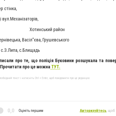
р стінка,
і вул.Механізаторів,
Хотинський район
ернівецька, Васіл"єва, Грушевського
, с.З.Липа, с.Блищадь
писали про те, що поліція Буковини розшукала та пове
 Прочитати про це можна
ТУТ.
бхідний текст і натисніть Ctrl + Enter, щоб повідомити про це редакцію
0,0
Оцініть першим
Авторизуйтесь
, щоб