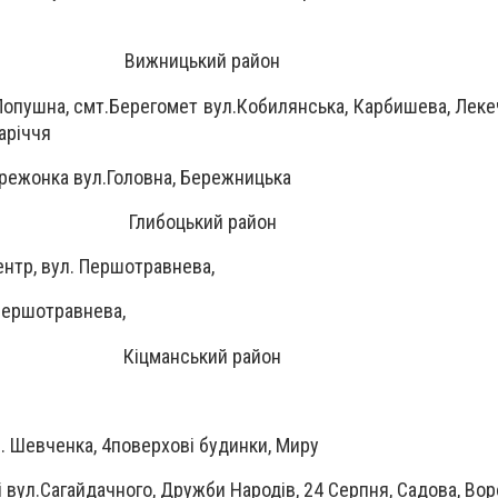
Вижницький район
Лопушна, смт.Берегомет вул.Кобилянська, Карбишева, Лекеч
аріччя
режонка вул.Головна, Бережницька
Глибоцький район
ентр, вул. Першотравнева,
 Першотравнева,
Кіцманський район
л. Шевченка, 4поверхові будинки, Миру
і вул.Сагайдачного, Дружби Народів, 24 Серпня, Садова, Во