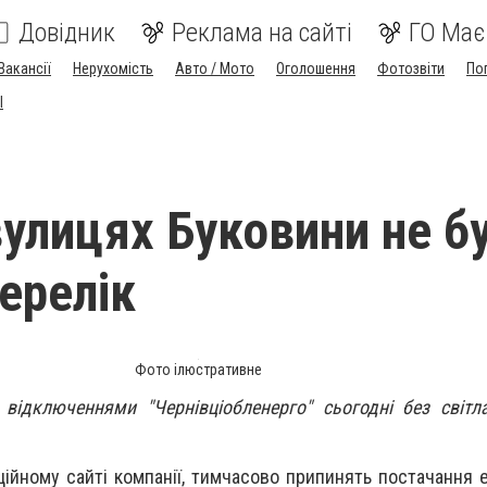
Довідник
Реклама на сайті
ГО Має
Вакансії
Нерухомість
Авто / Мото
Оголошення
Фотозвіти
По
I
вулицях Буковини не б
перелік
Фото ілюстративне
 відключеннями "Чернівціобленерго" сьогодні без світ
ійному сайті компанії, тимчасово припинять постачання е