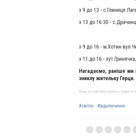
з 9 до 13 -
с.Глиниця Лаге
з 13 до 16:30 -
с.Драчинц
з 9 до 16 -
м.Хотин вул.Ч
з 11 до 16 -
хут.Гринячка
Нагадаємо, раніше ми 
зниклу жительку Герци.
Якщо ви помітили помилку, виділіть нео
#світло
#відключення