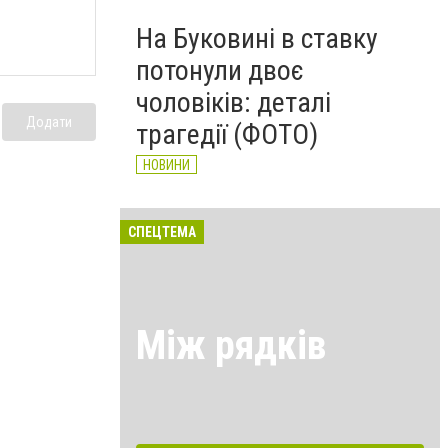
На Буковині в ставку
потонули двоє
чоловіків: деталі
Додати
трагедії (ФОТО)
НОВИНИ
СПЕЦТЕМА
Між рядків