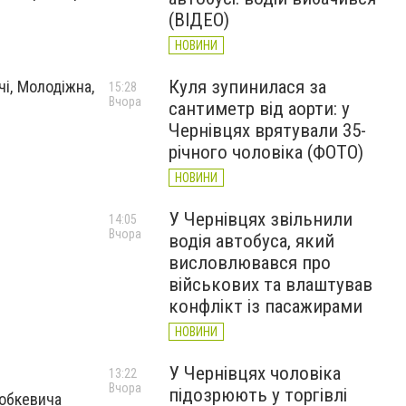
(ВІДЕО)
НОВИНИ
Куля зупинилася за
і, Молодіжна,
15:28
Вчора
сантиметр від аорти: у
Чернівцях врятували 35-
річного чоловіка (ФОТО)
НОВИНИ
У Чернівцях звільнили
14:05
Вчора
водія автобуса, який
висловлювався про
військових та влаштував
конфлікт із пасажирами
НОВИНИ
У Чернівцях чоловіка
13:22
Вчора
підозрюють у торгівлі
робкевича