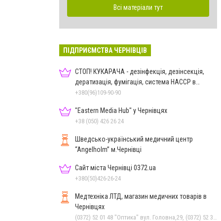
Всі матеріали тут
ПІДПРИЄМСТВА ЧЕРНІВЦІВ
СТОП! КУКАРАЧА - дезінфекція, дезінсекція,
дератизація, фумігація, система HACCP в
Чернівцях
+380(96)109-90-90
"Eastern Media Hub" у Чернівцях
+38 (050) 426 26 24
Шведсько-український медичний центр
“Angelholm” м.Чернівці
Сайт міста Чернівці 0372.ua
+380(50)426-26-24
Медтехніка ЛТД, магазин медичних товарів в
Чернівцях
(0372) 52 01 48 "Оптика" вул. Головна,29, (0372) 52 35 24 "Оптика" вул.Героїв Майдану,12, (0372) 52 54 50 "Медтехніка" вул.Головна,16, (050) 399 21 11 торговий зал по вул.Героїв Майдану, (0372) 55-56-16