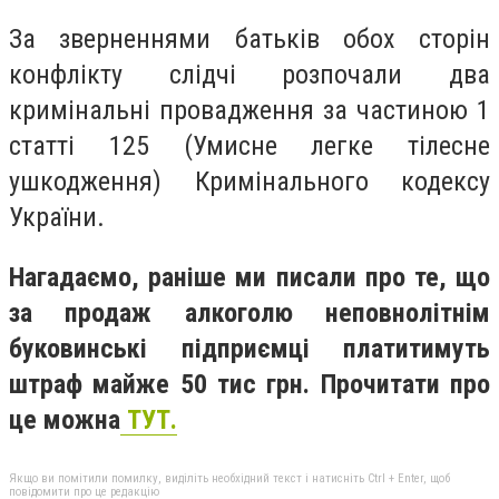
За зверненнями батьків обох сторін
конфлікту слідчі розпочали два
кримінальні провадження за частиною 1
статті 125 (Умисне легке тілесне
ушкодження) Кримінального кодексу
України.
Нагадаємо, раніше ми писали про те, що
за продаж алкоголю неповнолітнім
буковинські підприємці платитимуть
штраф майже 50 тис грн. Прочитати про
це можна
ТУТ.
Якщо ви помітили помилку, виділіть необхідний текст і натисніть Ctrl + Enter, щоб
повідомити про це редакцію