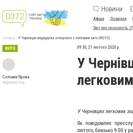
Новини
Афіша
Дозвілля
Звіт про прозорість JT
Головна
У Чернівцях маршрутка зіткнулася з легковим авто (ФОТО)
09:30, 21 лютого 2020 р.
ФОТО
У Чернів
легковим
Соломія Ярова
журналістка
У Чернівцях легковик з
Як повідомляє пресслуж
лютого, близько 9:00 у 