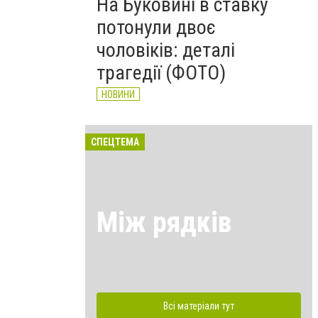
На Буковині в ставку
потонули двоє
чоловіків: деталі
трагедії (ФОТО)
НОВИНИ
СПЕЦТЕМА
Між рядків
Всі матеріали тут