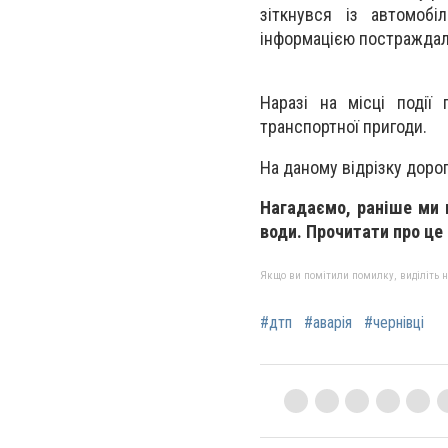
зіткнувся із автомоб
інформацією постраждал
Наразі на місці події
транспортної пригоди.
На даному відрізку доро
Нагадаємо, раніше ми 
води. Прочитати про ц
Якщо ви помітили помилку, виділіть нео
#дтп
#аварія
#чернівці