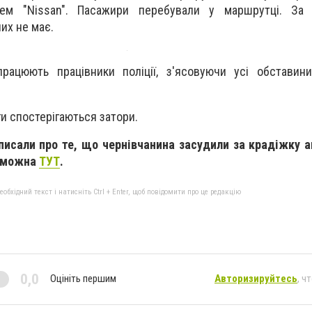
ілем "Nissan". Пасажири перебували у маршрутці. За
их не має.
 працюють працівники поліції, з'ясовуючи усі обстави
ги спостерігаються затори.
писали про те, що чернівчанина засудили за крадіжку 
е можна
ТУТ
.
бхідний текст і натисніть Ctrl + Enter, щоб повідомити про це редакцію
0,0
Оцініть першим
Авторизируйтесь
, ч