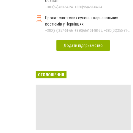
області
+380(67)463-64-24, +380(95)463-64-24
Прокат святкових суконь і карнавальних
костюмів у Чернівцях
+380(37)257-61-66, +380(66)151-88-95, +380(50)255-81-16
Додати підприємство
ОГОЛОШЕННЯ