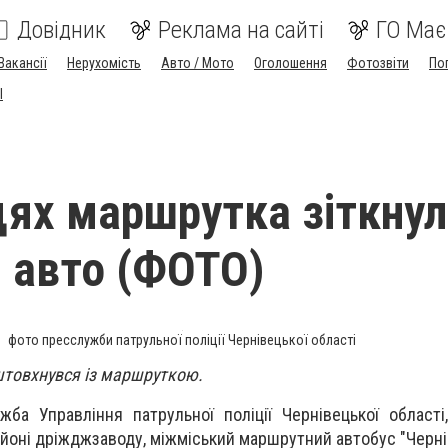
Довідник
Реклама на сайті
ГО Має
Вакансії
Нерухомість
Авто / Мото
Оголошення
Фотозвіти
По
I
цях маршрутка зіткнул
 авто (ФОТО)
фото пресслужби патрульної поліції Чернівецької області
іштовхнувся із маршруткою.
ба Управління патрульної поліції Чернівецької області,
районі дріжджзаводу, міжміський маршрутний автобус "Черні