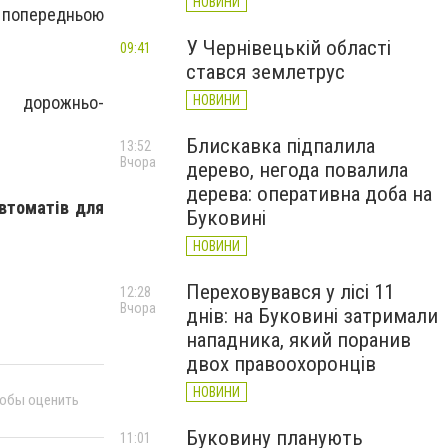
НОВИНИ
 попередньою
У Чернівецькій області
09:41
стався землетрус
НОВИНИ
ни дорожньо-
Блискавка підпалила
13:52
Вчора
дерево, негода повалила
дерева: оперативна доба на
автоматів для
Буковині
НОВИНИ
Переховувався у лісі 11
12:28
Вчора
днів: на Буковині затримали
нападника, який поранив
двох правоохоронців
НОВИНИ
тобы оценить
Буковину планують
11:01