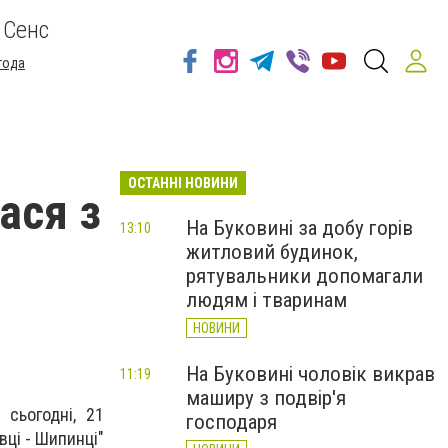
 Сенс
года
ОСТАННІ НОВИНИ
ася з
На Буковині за добу горів
13:10
житловий будинок,
рятувальники допомагали
людям і тваринам
НОВИНИ
На Буковині чоловік викрав
11:19
маширу з подвір'я
 сьогодні, 21
господаря
вці - Шипинці"