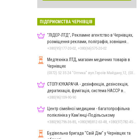
ПІДПРИЄМСТВА ЧЕРНІВЦІВ
"ЛІДЕР-ЛТД", Рекламне агентство в Чернівцях,
розміщення реклами, поліграфія, зовнішня
реклама
+380(95)177-20-02, +380(66)575-20-02
Медтехніка ЛТД, магазин медичних товарів в
Чернівцях
(0372) 52 35 24 "Оптика" вул.Героїв Майдану,12, (0372) 52 01 48 "Оптика" вул. Головна,29, (0372) 52 54 50 "Медтехніка" вул.Головна,16, (050) 399 21 11 торговий зал по вул.Героїв Майдану, (0372) 55-56-16
СТОП! КУКАРАЧА - дезінфекція, дезінсекція,
дератизація, фумігація, система HACCP в
Чернівцях
+380(96)109-90-90
Центр сімейної медицини - багатопрофільна
поліклініка у Кам’янці-Подільському
+380(96)796-36-85, +380(98)812-63-48, +380(97)782-45-70
Будівельна бригада "Свій Дім" у Чернівцях та