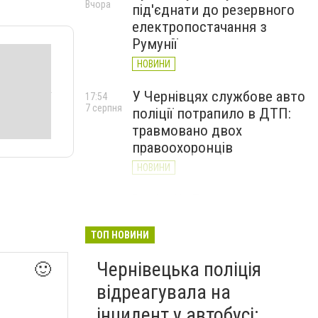
Вчора
під'єднати до резервного
електропостачання з
Румунії
НОВИНИ
У Чернівцях службове авто
17:54
7 серпня
поліції потрапило в ДТП:
травмовано двох
правоохоронців
НОВИНИ
Від ЦАХАЛ до захисту
17:19
7 серпня
Донеччини: історія
прикордонника Романа
ТОП НОВИНИ
Віхляєва з Буковини
Чернівецька поліція
🙂
НОВИНИ
відреагувала на
інцидент у автобусі: