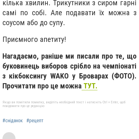
кілька хвилин. Трикутники з сиром гарні
самі по собі. Але подавати їх можна з
соусом або до супу.
Приємного апетиту!
Нагадаємо, раніше ми писали про те, що
буковинець виборов срібло на чемпіонаті
з кікбоксингу WAKO у Броварах (ФОТО).
Прочитати про це можна
ТУТ.
Якщо ви помітили помилку, виділіть необхідний текст і натисніть Ctrl + Enter, щоб
повідомити про це редакцію
#сніданок
#рецепт