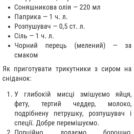
Соняшникова олія — 220 мл
Паприка — 1 ч. л.
Розпушувач — 0,5 ст. л.
Сіль — 1 ч. л.
Чорний перець (мелений) — за
смаком
Як приготувати трикутники з сиром на
сніданок:
У глибокій мисці змішуємо яйця,
фету, тертий чеддер, молоко,
подрібнену петрушку, розпушувач і
спеції. Добре перемішуємо.
Порційно додаємо борошно,