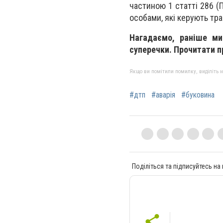
частиною 1 статті 286 (
особами, які керують тр
Нагадаємо, раніше ми
суперечки. Прочитати 
Якщо ви помітили помилку, виділіть нео
#дтп
#аварія
#буковина
Поділіться та підписуйтесь на