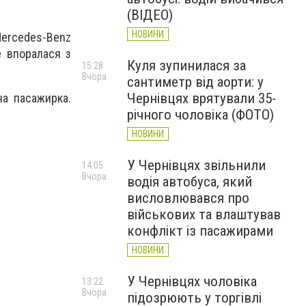
(ВІДЕО)
НОВИНИ
Mercedes-Benz
е впоралася з
Куля зупинилася за
15:28
Вчора
сантиметр від аорти: у
Чернівцях врятували 35-
на пасажирка.
річного чоловіка (ФОТО)
НОВИНИ
У Чернівцях звільнили
14:05
Вчора
водія автобуса, який
висловлювався про
військових та влаштував
конфлікт із пасажирами
НОВИНИ
У Чернівцях чоловіка
13:22
Вчора
підозрюють у торгівлі