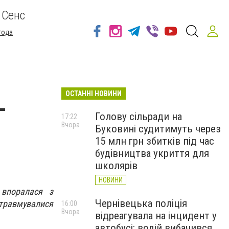
 Сенс
года
ОСТАННІ НОВИНИ
-
Голову сільради на
17:22
Вчора
Буковині судитимуть через
15 млн грн збитків під час
будівництва укриття для
школярів
НОВИНИ
 впоралася з
Чернівецька поліція
 травмувалися
16:00
Вчора
відреагувала на інцидент у
автобусі: водій вибачився