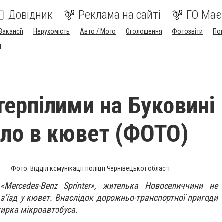
Довідник
Реклама на сайті
ГО Має
Вакансії
Нерухомість
Авто / Мото
Оголошення
Фотозвіти
По
I
терпілими на Буковині 
хало в кювет (ФОТО)
Фото: Відділ комунікації поліції Чернівецької області
Mercedes-Benz Sprinter», жителька Новоселиччини не
 з’їзд у кювет. Внаслідок дорожньо-транспортної пригоди
ирка мікроавтобуса.