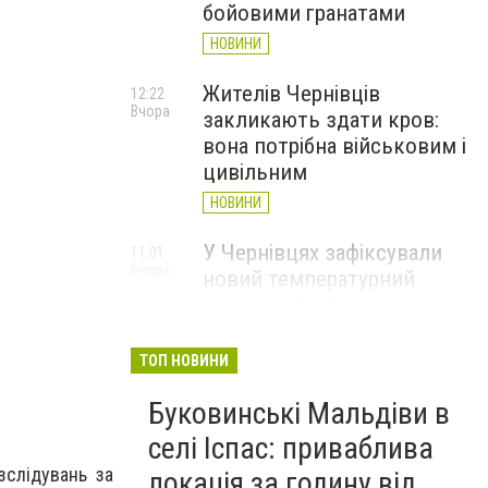
бойовими гранатами
НОВИНИ
Жителів Чернівців
12:22
Вчора
закликають здати кров:
вона потрібна військовим і
цивільним
НОВИНИ
У Чернівцях зафіксували
11:01
Вчора
новий температурний
рекорд з 2017 року
НОВИНИ
ТОП НОВИНИ
Через спеку у Чернівецькій
10:06
Вчора
Буковинські Мальдіви в
області обмежили рух
великовагового транспорту
селі Іспас: приваблива
НОВИНИ
зслідувань за
локація за годину від