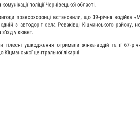
комунікації поліції Чернівецької області.
ригоди правоохоронці встановили, що 39-річна водійка «
 одній з автодоріг села Реваківці Кіцманського району, н
з’їзд у кювет.
ди тілесні ушкодження отримали жінка-водій та її 67-річ
о Кіцманської центральної лікарні.