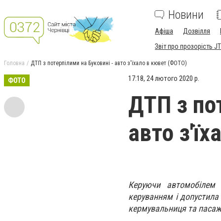
Новини
Афіша
Дозвілля
Звіт про прозорість JT
Головна
ДТП з потерпілими на Буковині - авто з'їхало в кювет (ФОТО)
17:18, 24 лютого 2020 р.
ФОТО
ДТП з по
авто з'ї
Керуючи автомобілем «
керуванням і допустила
кермувальниця та пасаж