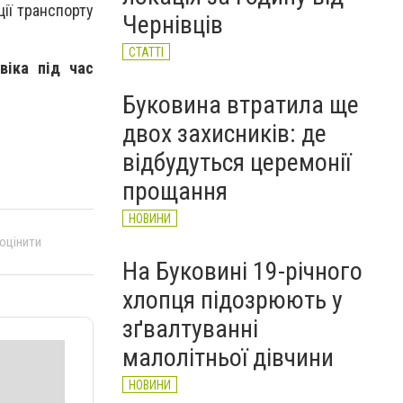
ії транспорту
Чернівців
СТАТТІ
віка під час
Буковина втратила ще
двох захисників: де
відбудуться церемонії
прощання
НОВИНИ
 оцінити
На Буковині 19-річного
хлопця підозрюють у
зґвалтуванні
малолітньої дівчини
НОВИНИ