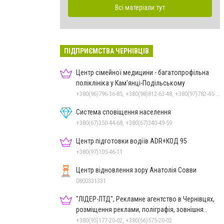
Всі матеріали тут
ПІДПРИЄМСТВА ЧЕРНІВЦІВ
Центр сімейної медицини - багатопрофільна
поліклініка у Кам’янці-Подільському
+380(96)796-36-85, +380(98)812-63-48, +380(97)782-45-70
Система сповіщення населення
+380(67)350-44-68, +380(67)340-49-59
Центр підготовки водіїв ADR+КОД 95
+380(97)105-46-11
Центр відновлення зору Анатолія Совви
0800331331
"ЛІДЕР-ЛТД", Рекламне агентство в Чернівцях,
розміщення реклами, поліграфія, зовнішня
реклама
+380(95)177-20-02, +380(66)575-20-02