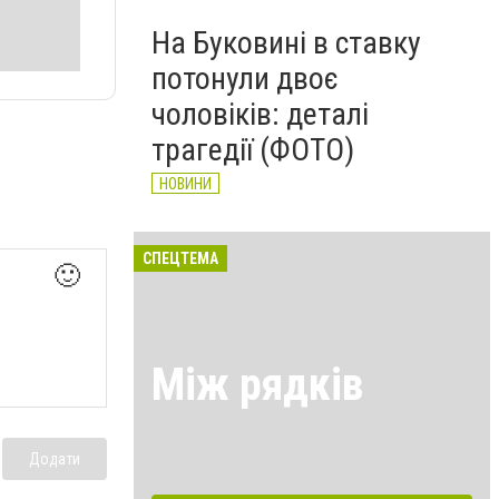
На Буковині в ставку
потонули двоє
чоловіків: деталі
трагедії (ФОТО)
НОВИНИ
СПЕЦТЕМА
🙂
Між рядків
Додати