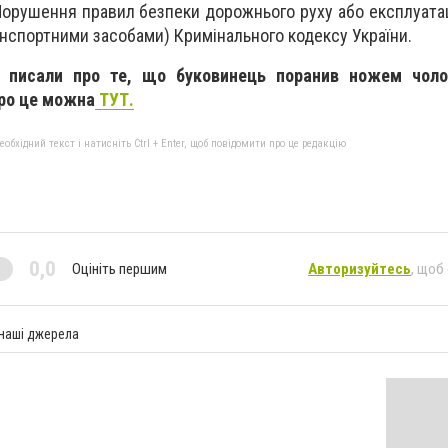
Порушення правил безпеки дорожнього руху або експлуатац
анспортними засобами) Кримінального кодексу України.
 писали про те, що буковинець поранив ножем чоло
про це можна
ТУТ.
бхідний текст і натисніть Ctrl + Enter, щоб повідомити про це редакцію
0,0
Оцініть першим
Авторизуйтесь
, щоб
 наші джерела